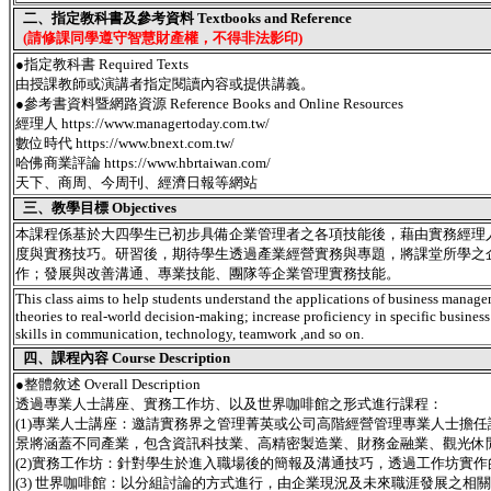
二、指定教科書及參考資料 Textbooks and Reference
(請修課同學遵守智慧財產權，不得非法影印)
●指定教科書 Required Texts
由授課教師或演講者指定閱讀內容或提供講義。
●參考書資料暨網路資源 Reference Books and Online Resources
經理人 https://www.managertoday.com.tw/
數位時代 https://www.bnext.com.tw/
哈佛商業評論 https://www.hbrtaiwan.com/
天下、商周、今周刊、經濟日報等網站
三、教學目標 Objectives
本課程係基於大四學生已初步具備企業管理者之各項技能後，藉由實務經理
度與實務技巧。研習後，期待學生透過產業經營實務與專題，將課堂所學之
作；發展與改善溝通、專業技能、團隊等企業管理實務技能。
This class aims to help students understand the applications of business managem
theories to real-world decision-making; increase proficiency in specific busine
skills in communication, technology, teamwork ,and so on.
四、課程內容 Course Description
●
整體敘述 Overall Description
透過專業人士講座、實務工作坊、以及世界咖啡館之形式進行課程：
(1)專業人士講座：邀請實務界之管理菁英或公司高階經營管理專業人士擔
景將涵蓋不同產業，包含資訊科技業、高精密製造業、財務金融業、觀光休
(2)實務工作坊：針對學生於進入職場後的簡報及溝通技巧，透過工作坊實
(3) 世界咖啡館：以分組討論的方式進行，由企業現況及未來職涯發展之