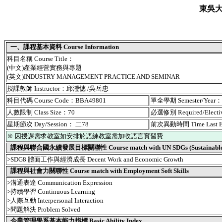
東吳
一、課程基本資料 Course Information
科目名稱 Course Title：
(中文)產業經營實務與專題
(英文)INDUSTRY MANAGEMENT PRACTICE AND SEMINAR
授課教師 Instructor：邱瀅憓 /吳岳忠
科目代碼 Course Code：BBA49801
單全學期 Semester/Year
人數限制 Class Size：70
必選修別 Required/Elect
星期節次 Day/Session： 二78
前次異動時間 Time Last 
※ 因授課需求教室如安排於語練教室需加收語言實習費
課程與聯合國永續發展目標關聯性 Course match with UN SDGs (Sustainable De
>SDG8 體面工作與經濟成長 Decent Work and Economic Growth
課程與社會力關聯性 Course match with Employment Soft Skills
>溝通表達 Communication Expression
>持續學習 Continuous Learning
>人際互動 Interpersonal Interaction
>問題解決 Problem Solved
企業管理學系基本能力指標 Basic Ability Index