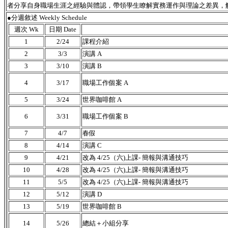
者分享自身職場生涯之經驗與體認，帶領學生瞭解實務運作與理論之差異，
●分週敘述 Weekly Schedule
週次 Wk
日期 Date
1
2/24
課程介紹
2
3/3
演講 A
3
3/10
演講 B
4
3/17
職場工作個案 A
5
3/24
世界咖啡館 A
6
3/31
職場工作個案 B
7
4/7
春假
8
4/14
演講 C
9
4/21
改為 4/25（六)上課- 簡報與溝通技巧
10
4/28
改為 4/25（六)上課- 簡報與溝通技巧
11
5/5
改為 4/25（六)上課- 簡報與溝通技巧
12
5/12
演講 D
13
5/19
世界咖啡館 B
14
5/26
總結＋小組分享