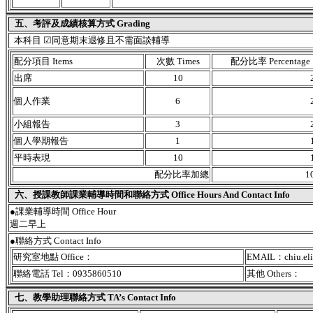
五、考評及成績核算方式 Grading
本科目 ☑同意期末退修且不需面談輔導
配分項目 Items
次數 Times
配分比率 Percentage
出席
10
個人作業
6
小組報告
3
個人學期報告
1
平時表現
10
配分比率加總
1
六、授課教師課業輔導時間和聯絡方式 Office Hours And Contact Info
●課業輔導時間 Office Hour
週二早上
●聯絡方式 Contact Info
研究室地點 Office：
EMAIL：chiu.eli
聯絡電話 Tel：0935860510
其他 Others：
七、教學助理聯絡方式 TA’s Contact Info