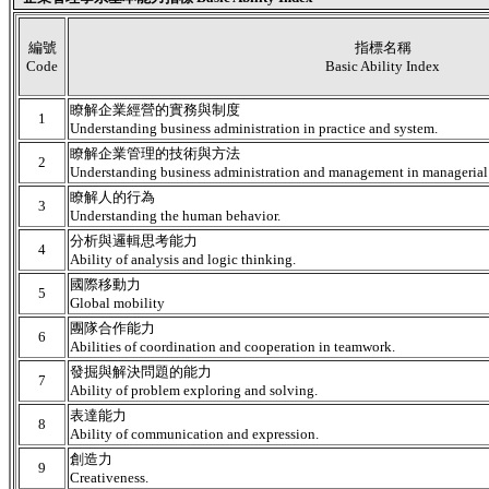
編號
指標名稱
Code
Basic Ability Index
瞭解企業經營的實務與制度
1
Understanding business administration in practice and system.
瞭解企業管理的技術與方法
2
Understanding business administration and management in managerial
瞭解人的行為
3
Understanding the human behavior.
分析與邏輯思考能力
4
Ability of analysis and logic thinking.
國際移動力
5
Global mobility
團隊合作能力
6
Abilities of coordination and cooperation in teamwork.
發掘與解決問題的能力
7
Ability of problem exploring and solving.
表達能力
8
Ability of communication and expression.
創造力
9
Creativeness.