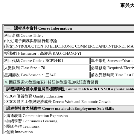
東吳
一、課程基本資料 Course Information
科目名稱 Course Title：
(中文)電子商務與網路行銷導論
(英文)INTRODUCTION TO ELECTRONIC COMMERCE AND INTERNET MA
授課教師 Instructor：高昶易 KAO, CHANG-YI
科目代碼 Course Code：BCP34401
單全學期 Semester/Year
人數限制 Class Size：70
必選修別 Required/Elect
星期節次 Day/Session： 三34E
前次異動時間 Time Last 
※ 因授課需求教室如安排於語練教室需加收語言實習費
課程與聯合國永續發展目標關聯性 Course match with UN SDGs (Sustainable De
>SDG4 優質教育 Quality Education
>SDG8 體面工作與經濟成長 Decent Work and Economic Growth
課程與社會力關聯性 Course match with Employment Soft Skills
>溝通表達 Communication Expression
>持續學習 Continuous Learning
>團隊合作 Teamwork
>創新 Innovation