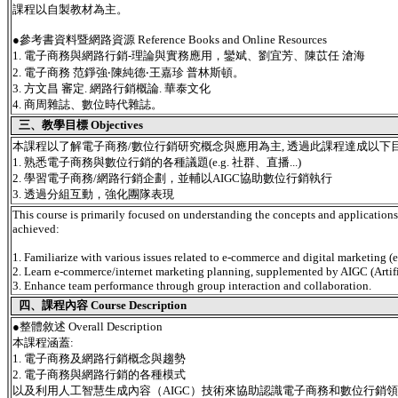
課程以自製教材為主。
●參考書資料暨網路資源 Reference Books and Online Resources
1. 電子商務與網路行銷-理論與實務應用，鑾斌、劉宜芳、陳苡任 滄海
2. 電子商務 范錚強‧陳純德‧王嘉珍 普林斯頓。
3. 方文昌 審定. 網路行銷概論. 華泰文化
4. 商周雜誌、數位時代雜誌。
三、教學目標 Objectives
本課程以了解電子商務/數位行銷研究概念與應用為主, 透過此課程達成以下目
1. 熟悉電子商務與數位行銷的各種議題(e.g. 社群、直播...)
2. 學習電子商務/網路行銷企劃，並輔以AIGC協助數位行銷執行
3. 透過分組互動，強化團隊表現
This course is primarily focused on understanding the concepts and applications
achieved:
1. Familiarize with various issues related to e-commerce and digital marketing (e.g
2. Learn e-commerce/internet marketing planning, supplemented by AIGC (Artificia
3. Enhance team performance through group interaction and collaboration.
四、課程內容 Course Description
●
整體敘述 Overall Description
本課程涵蓋:
1. 電子商務及網路行銷概念與趨勢
2. 電子商務與網路行銷的各種模式
以及利用人工智慧生成內容（AIGC）技術來協助認識電子商務和數位行銷