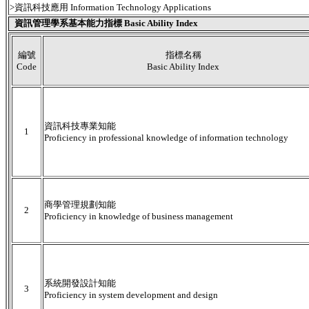
>資訊科技應用 Information Technology Applications
資訊管理學系基本能力指標 Basic Ability Index
編號
指標名稱
Code
Basic Ability Index
資訊科技專業知能
1
Proficiency in professional knowledge of information technology
商學管理規劃知能
2
Proficiency in knowledge of business management
系統開發設計知能
3
Proficiency in system development and design