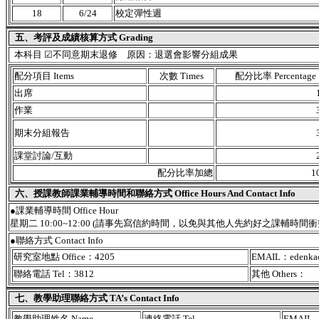
18
6/24
校定彈性週
五、考評及成績核算方式 Grading
本科目 ☑不同意期末退修 原因：退選會影響分組成果
配分項目 Items
次數 Times
配分比率 Percentage
出席
作業
期末分組報告
課堂討論/互動
配分比率加總
1
六、授課教師課業輔導時間和聯絡方式 Office Hours And Contact Info
●課業輔導時間 Office Hour
星期二 10:00~12:00 (請事先寫信約時間，以免與其他人先約好之課輔時間衝
●聯絡方式 Contact Info
研究室地點 Office：4205
EMAIL：edenkao
聯絡電話 Tel：3812
其他 Others：
七、教學助理聯絡方式 TA’s Contact Info
教學助理姓名 Name
連絡電話 Tel
EMAIL