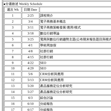
●分週敘述 Weekly Schedule
週次 Wk
日期 Date
1
2/25
課程簡介
2
3/4
電子商務基本概念
3
3/11
電子商務策略發展/應用/模式
4
3/18
數位行銷導論
5
3/25
電商與數位行銷趨勢主題(公布期末報告題目與模式
6
4/1
學術周放假
7
4/8
社群行銷
8
4/15
社群行銷
9
4/22
SEO
10
4/29
SEO
11
5/6
CRM分析與應用
12
5/13
CRM分析與應用
13
5/20
產品服務定位分析研究
14
5/27
產品服務定位分析研究
15
6/3
綜合討論
16
6/10
分組報告
17
6/17
分組報告