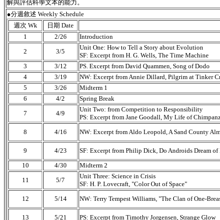
解與評估科學文本的能力。
●分週敘述 Weekly Schedule
週次 Wk
日期 Date
1
2/26
Introduction
Unit One: How to Tell a Story about Evolution
2
3/5
SF: Excerpt from H. G. Wells, The Time Machine
3
3/12
PS. Excerpt from David Quammen, Song of Dodo
4
3/19
NW: Excerpt from Annie Dillard, Pilgrim at Tinker C
5
3/26
Midterm 1
6
4/2
Spring Break
Unit Two: from Competition to Responsibility
7
4/9
PS: Excerpt from Jane Goodall, My Life of Chimpan
8
4/16
NW: Excerpt from Aldo Leopold, A Sand County Al
9
4/23
SF: Excerpt from Philip Dick, Do Androids Dream of 
10
4/30
Midterm 2
Unit Three: Science in Crisis
11
5/7
SF: H. P. Lovecraft, "Color Out of Space"
12
5/14
NW: Terry Tempest Williams, "The Clan of One-Bre
13
5/21
PS: Excerpt from Timothy Jorgensen, Strange Glow