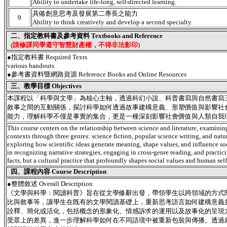
Ability to undertake life-long, self-directed learning.
具備創意思考及發展第二專長之能力
9
Ability to think creatively and develop a second specialty.
二、指定教科書及參考資料 Textbooks and Reference
(請修課同學遵守智慧財產權，不得非法影印)
●指定教科書 Required Texts
various handouts
●參考書資料暨網路資源 Reference Books and Online Resources
三、教學目標 Objectives
本課程以「科學與文學」為核心主軸，透過科幻小說、科普書寫與自然書寫
敘事之間的互動關係，探討科學如何透過故事建構意義、形塑價值與影響社
能力，理解科學不僅是事實的集合，更是一種深刻影響社會價值與人類自我
This course centers on the relationship between science and literature, examini
contexts through three genres: science fiction, popular science writing, and nat
exploring how scientific ideas generate meaning, shape values, and influence so
in recognizing narrative strategies, engaging in cross-genre reading, and practici
facts, but a cultural practice that profoundly shapes social values and human sel
四、課程內容 Course Description
●
整體敘述 Overall Description
《文學與科學：閱讀科普》旨在從文學修辭出發，帶領學生以跨領域的方式
比與敘事等，讓學生在既有的文學閱讀基礎上，重新思考語言如何建構意義
詮釋、簡化或活化，包括概念的形象化、情感訴求的運用以及故事化的呈現
受眾上的差異，進一步理解科學如何在不同語境中被重新包裝與傳播。透過