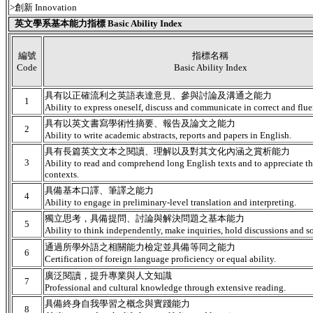
>創新 Innovation
英文學系基本能力指標 Basic Ability Index
編號
指標名稱
Code
Basic Ability Index
具有以正確流利之英語表達意見、參與討論及溝通之能力
1
Ability to express oneself, discuss and communicate in correct and flue
具有以英文書寫學術性摘要、報告及論文之能力
2
Ability to write academic abstracts, reports and papers in English.
具有長篇英文文本之閱讀、理解以及對其文化內涵之賞析能力
3
Ability to read and comprehend long English texts and to appreciate the
contexts.
具備基本口譯、筆譯之能力
4
Ability to engage in preliminary-level translation and interpreting.
獨立思考，具備提問、討論與解決問題之基本能力
5
Ability to think independently, make inquiries, hold discussions and s
通過所學外語之相關能力檢定並具備等同之能力
6
Certification of foreign language proficiency or equal ability.
廣泛閱讀，提升專業與人文知識
7
Professional and cultural knowledge through extensive reading.
具備終身自我學習之概念與實踐能力
8