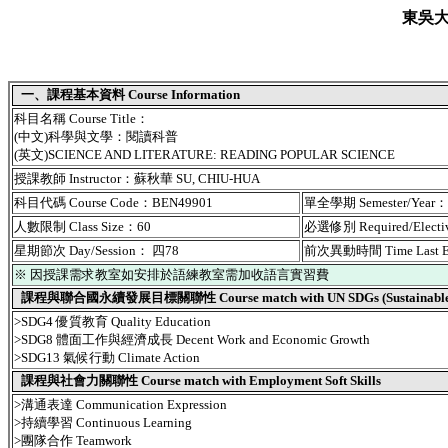
東吳
一、課程基本資料 Course Information
科目名稱 Course Title：
(中文)科學與文學：閱讀科普
(英文)SCIENCE AND LITERATURE: READING POPULAR SCIENCE
授課教師 Instructor：蘇秋華 SU, CHIU-HUA
科目代碼 Course Code：BEN49901
單全學期 Semester/Year
人數限制 Class Size：60
必選修別 Required/Elect
星期節次 Day/Session： 四78
前次異動時間 Time Last 
※ 因授課需求教室如安排於語練教室需加收語言實習費
課程與聯合國永續發展目標關聯性 Course match with UN SDGs (Sustainable De
>SDG4 優質教育 Quality Education
>SDG8 體面工作與經濟成長 Decent Work and Economic Growth
>SDG13 氣候行動 Climate Action
課程與社會力關聯性 Course match with Employment Soft Skills
>溝通表達 Communication Expression
>持續學習 Continuous Learning
>團隊合作 Teamwork