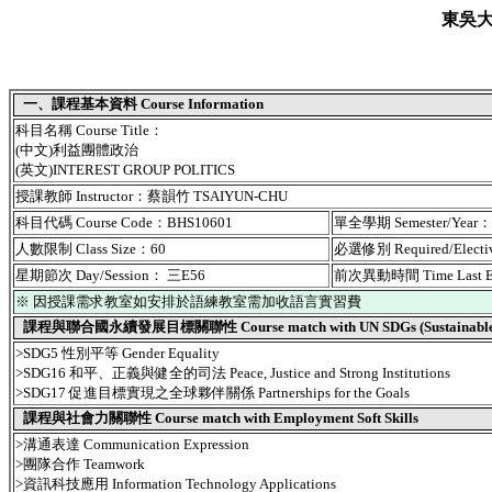
東吳
一、課程基本資料 Course Information
科目名稱 Course Title：
(中文)利益團體政治
(英文)INTEREST GROUP POLITICS
授課教師 Instructor：蔡韻竹 TSAIYUN-CHU
科目代碼 Course Code：BHS10601
單全學期 Semester/Year
人數限制 Class Size：60
必選修別 Required/Elect
星期節次 Day/Session： 三E56
前次異動時間 Time Last 
※ 因授課需求教室如安排於語練教室需加收語言實習費
課程與聯合國永續發展目標關聯性 Course match with UN SDGs (Sustainable De
>SDG5 性別平等 Gender Equality
>SDG16 和平、正義與健全的司法 Peace, Justice and Strong Institutions
>SDG17 促進目標實現之全球夥伴關係 Partnerships for the Goals
課程與社會力關聯性 Course match with Employment Soft Skills
>溝通表達 Communication Expression
>團隊合作 Teamwork
>資訊科技應用 Information Technology Applications