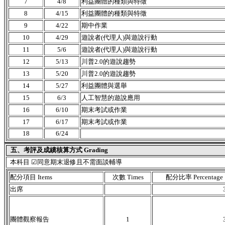
7
4/8
利益團體的種類與特徵
8
4/15
利益團體的種類與特徵
9
4/22
期中作業
10
4/29
遊說者(代理人)與遊說行動
11
5/6
遊說者(代理人)與遊說行動
12
5/13
川普2.0的遊說趨勢
13
5/20
川普2.0的遊說趨勢
14
5/27
利益團體與選舉
15
6/3
人工智慧的遊說應用
16
6/10
期末考試或作業
17
6/17
期末考試或作業
18
6/24
五、考評及成績核算方式 Grading
本科目 ☑同意期末退修且不需面談輔導
配分項目 Items
次數 Times
配分比率 Percentage
出席
團體觀察報告
1