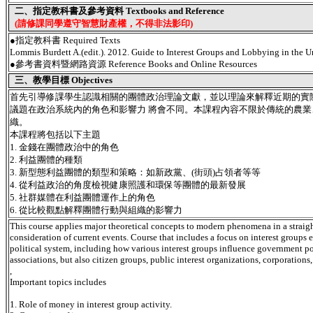
二、指定教科書及參考資料 Textbooks and Reference
(請修課同學遵守智慧財產權，不得非法影印)
●指定教科書 Required Texts
Lommis Burdett A.(edit.). 2012. Guide to Interest Groups and Lobbying in the Un
●參考書資料暨網路資源 Reference Books and Online Resources
三、教學目標 Objectives
首先引導修課學生認識相關的團體政治理論文獻，並以理論來解釋近期的實
議題在政治系統內的角色和影響力 將會不同。本課程內容不限於傳統的農
織。
本課程將包括以下主題
1. 金錢在團體政治中的角色
2. 利益團體的種類
3. 新型態利益團體的類型和策略：如新政黨、(街頭)占領者等等
4. 從利益政治的角度檢視健康照護和環保等團體的最新發展
5. 社群媒體在利益團體運作上的角色
6. 從比較觀點解釋團體行動與組織的影響力
This course applies major theoretical concepts to modern phenomena in a straight
consideration of current events. Course that includes a focus on interest groups 
political system, including how various interest groups influence government po
associations, but also citizen groups, public interest organizations, corporations,
,
Important topics includes
1. Role of money in interest group activity.