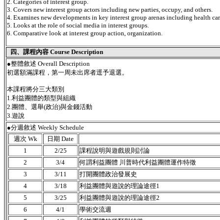
2. Categories of interest group.
3. Covers new interest group actors including new parties, occupy, and others.
4. Examines new developments in key interest group arenas including health ca
5. Looks at the role of social media in interest groups.
6. Comparative look at interest group action, organization.
四、課程內容 Course Description
●
整體敘述 Overall Description
初選額滿課程，第一周未出席者逕予退選。
本課程將分三大類別
1.利益團體的類型與組織
2.團體、選舉(政治)與金錢活動
3.遊說
●分週敘述 Weekly Schedule
週次 Wk
日期 Date
1
2/25
課程說明與遊戲規則討論
2
3/4
何謂利益團體 川普時代利益團體運作特徵
3
3/11
打開團體政治發展史
4
3/18
利益團體與遊說的理論途徑1
5
3/25
利益團體與遊說的理論途徑2
6
4/1
學術交流週