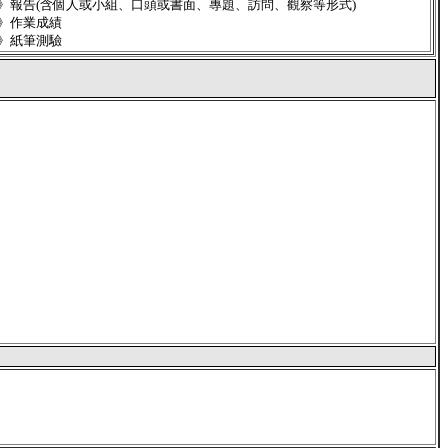
》報告(含個人或小組、口頭或書面、專題、訪問、觀察等形式)
》作業成績
》紙筆測驗