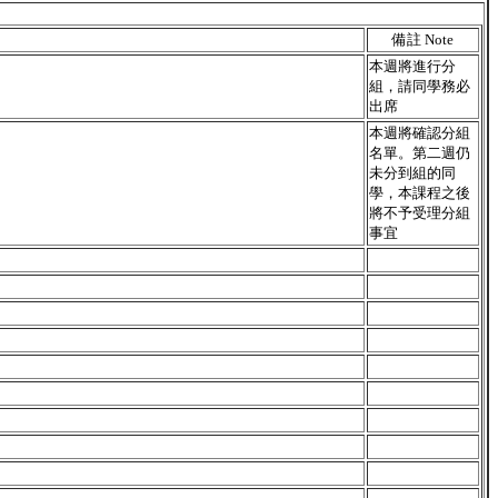
備註 Note
本週將進行分
組，請同學務必
出席
本週將確認分組
名單。第二週仍
未分到組的同
學，本課程之後
將不予受理分組
事宜