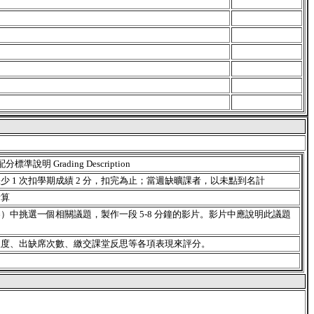
配分標準說明 Grading Description
缺少 1 次扣學期成績 2 分，扣完為止；當週缺曠課者，以未點到名計
計算
中挑選一個相關議題，製作一段 5-8 分鐘的影片。影片中應說明此議題
程度、出缺席次數、繳交課堂反思等各項表現來評分。