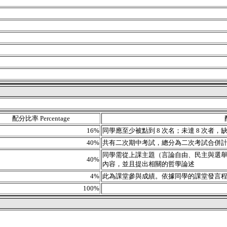
配分比率 Percentage
16%
同學應至少被點到 8 次名；未達 8 次者，
40%
共有二次期中考試，總分為二次考試合併
同學需從上課主題（言論自由、民主與選舉）
40%
內容，並且提出相關的哲學論述
4%
此為課堂參與成績。依據同學的課堂發言
100%