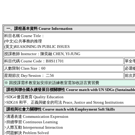
一、課程基本資料 Course Information
科目名稱 Course Title：
(中文)公共事務的推理
(英文)REASONING IN PUBLIC ISSUES
授課教師 Instructor：陳奕融 CHEN, YI-JUNG
科目代碼 Course Code：BHS11701
單全學期
人數限制 Class Size：60
必選修別
星期節次 Day/Session： 二56
前次異動
※ 因授課需求教室如安排於語練教室需加收語言實習費
課程與聯合國永續發展目標關聯性 Course match with UN SDGs (Sustainable De
>SDG4 優質教育 Quality Education
>SDG16 和平、正義與健全的司法 Peace, Justice and Strong Institutions
課程與社會力關聯性 Course match with Employment Soft Skills
>溝通表達 Communication Expression
>持續學習 Continuous Learning
>人際互動 Interpersonal Interaction
>問題解決 Problem Solved