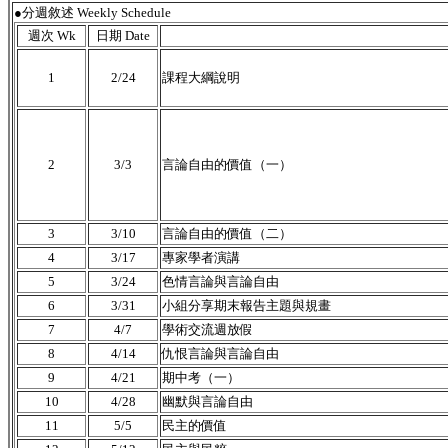
●分週敘述 Weekly Schedule
週次 Wk
日期 Date
1
2/24
課程大綱說明
2
3/3
言論自由的價值（一）
3
3/10
言論自由的價值（二）
4
3/17
專家學者演講
5
3/24
色情言論與言論自由
6
3/31
小組分享期末報告主題與規畫
7
4/7
學術交流週放假
8
4/14
仇恨言論與言論自由
9
4/21
期中考（一）
10
4/28
幽默與言論自由
11
5/5
民主的價值