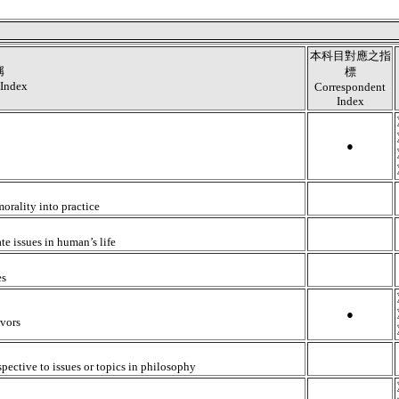
本科目對應之指
稱
標
 Index
Correspondent
Index
●
orality into practice
te issues in human’s life
es
●
avors
pective to issues or topics in philosophy