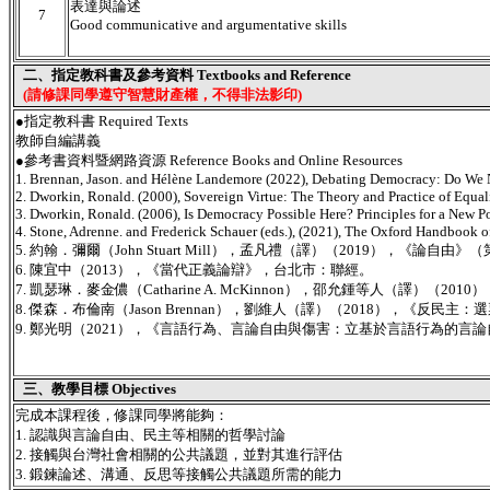
表達與論述
7
Good communicative and argumentative skills
二、指定教科書及參考資料 Textbooks and Reference
(請修課同學遵守智慧財產權，不得非法影印)
●指定教科書 Required Texts
教師自編講義
●參考書資料暨網路資源 Reference Books and Online Resources
1. Brennan, Jason. and Hélène Landemore (2022), Debating Democracy: Do We N
2. Dworkin, Ronald. (2000), Sovereign Virtue: The Theory and Practice of Equal
3. Dworkin, Ronald. (2006), Is Democracy Possible Here? Principles for a New Pol
4. Stone, Adrenne. and Frederick Schauer (eds.), (2021), The Oxford Handbook o
5. 約翰．彌爾（John Stuart Mill），孟凡禮（譯）（2019），《論自
6. 陳宜中（2013），《當代正義論辯》，台北市：聯經。
7. 凱瑟琳．麥金儂（Catharine A. McKinnon），邵允鍾等人（譯
8. 傑森．布倫南（Jason Brennan），劉維人（譯）（2018），《
9. 鄭光明（2021），《言語行為、言論自由與傷害：立基於言語行為的
三、教學目標 Objectives
完成本課程後，修課同學將能夠：
1. 認識與言論自由、民主等相關的哲學討論
2. 接觸與台灣社會相關的公共議題，並對其進行評估
3. 鍛鍊論述、溝通、反思等接觸公共議題所需的能力