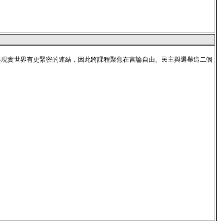
與現實世界有更緊密的連結，因此將課程聚焦在言論自由、民主與選舉這二個