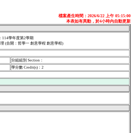
檔案產生時間：2026/6/22 上午 05:15:00
本表如有異動，於4小時內自動更新
er：114學年度第2學期
：推理 (合開：哲學一 創意學程 創意學程)
分組組別 Section：
學分數 Credit(s)：2