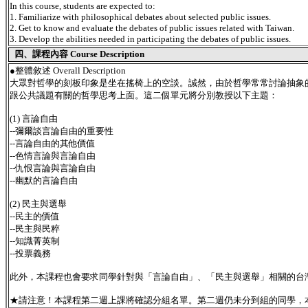
In this course, students are expected to:
1. Familiarize with philosophical debates about selected public issues.
2. Get to know and evaluate the debates of public issues related with Taiwan.
3. Develop the abilities needed in participating the debates of public issues.
四、課程內容 Course Description
●
整體敘述 Overall Description
大眾對哲學的刻板印象是坐在搖椅上的空談。誠然，由於哲學常常討論抽象
跟公共議題有關的哲學思考上面。這二個單元將分別教授以下主題：
(1) 言論自由
--彌爾談言論自由的重要性
--言論自由的其他價值
--色情言論與言論自由
--仇恨言論與言論自由
--幽默的言論自由
(2) 民主與選舉
--民主的價值
--民主與民粹
--知識菁英制
--投票義務
此外，本課程也會要求同學針對與「言論自由」、「民主與選舉」相關的台
★請注意！本課程第二週上課將確認分組名單。第二週仍未分到組的同學，