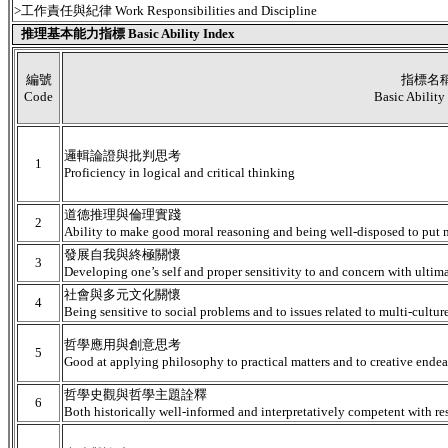
>工作責任與紀律 Work Responsibilities and Discipline
推理基本能力指標 Basic Ability Index
編號
指標名
Code
Basic Ability
邏輯論證與批判思考
1
Proficiency in logical and critical thinking
道德推理與倫理實踐
2
Ability to make good moral reasoning and being well-disposed to put m
發展自我與終極關懷
3
Developing one’s self and proper sensitivity to and concern with ultima
社會與多元文化關懷
4
Being sensitive to social problems and to issues related to multi-cultur
哲學應用與創意思考
5
Good at applying philosophy to practical matters and to creative ende
哲學史觀與哲學主題詮釋
6
Both historically well-informed and interpretatively competent with res