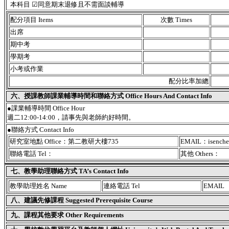
本科目 ☑同意期末退修且不需面談輔導
配分項目 Items
次數 Times
出席
期中考
學期考
小考或作業
配分比率加總
六、授課教師課業輔導時間和聯絡方式 Office Hours And Contact Info
●課業輔導時間 Office Hour
週二12:00-14:00，請事先與老師約好時間。
●聯絡方式 Contact Info
研究室地點 Office：第二教研大樓735
EMAIL：isenche
聯絡電話 Tel：
其他 Others：
七、教學助理聯絡方式 TA’s Contact Info
教學助理姓名 Name
連絡電話 Tel
EMAIL
八、建議先修課程 Suggested Prerequisite Course
九、課程其他要求 Other Requirements