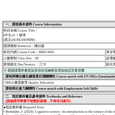
一、課程基本資料 Course Information
科目名稱 Course Title：
(中文)ＡＩ推理
(英文)AI REASONING
授課教師 Instructor：陳以森
科目代碼 Course Code：BHS13601
單全學期
人數限制 Class Size：60
必選修別
星期節次 Day/Session： 三78
前次異動
※ 因授課需求教室如安排於語練教室需加收語言實習費
課程與聯合國永續發展目標關聯性 Course match with UN SDGs (Sustainable De
>SDG4 優質教育 Quality Education
課程與社會力關聯性 Course match with Employment Soft Skills
二、指定教科書及參考資料 Textbooks and Reference
(請修課同學遵守智慧財產權，不得非法影印)
●指定教科書 Required Texts
• Bermúdez, J. (2020). Cognitive science: An introduction to the science of the