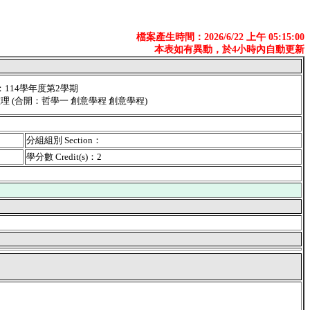
檔案產生時間：2026/6/22 上午 05:15:00
本表如有異動，於4小時內自動更新
er：114學年度第2學期
：推理 (合開：哲學一 創意學程 創意學程)
分組組別 Section：
學分數 Credit(s)：2