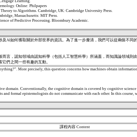
: Cengage Learning.
stemology. Online: Philpapers
Theory to Algorithms. Cambridge, UK: Cambridge University Press.
mbridge, Massachusetts: MIT Press.
cience of Predictive Processing. Bloombury Academic.
涉及AI如何獲取關於外部世界的資訊。為了進一步釐清，我們可以從兩個不同
ve）領域。一般而言，認知領域由認知科學（包括人工智慧科學）所涵蓋，而知識論
索它們之間一些有趣的互動。
nything?”. More precisely, this question concerns how machines obtain information a
ive domain. Conventionally, the cognitive domain is covered by cognitive science (i
ntists and formal epistemologists do not communicate with each other. In this cour
課程內容 Content