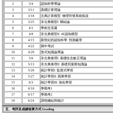
2
3/4
認知科學導論
3
3/11
基礎計算理論
4
3/18
古典計算模型: 物理符號系統假說
5
3/25
非古典模型I: 聯結論
6
4/1
學術交流週
7
4/8
非古典模型II: 4E認知模型
8
4/15
新世紀的認知科學: 預測處理
9
4/22
期中考試
10
4/29
形式知識論導論
11
5/6
非古典推理I: 基礎信念修正理論
12
5/13
非古典推理II: 基礎貝葉斯知識論
13
5/20
統計學習I: 監督式學習
14
5/27
統計學習II: 因果學習
15
6/3
統計學習III: 強化學習
16
6/10
學期考1
17
6/17
學期考2
18
6/24
課程總結與檢討
五、考評及成績核算方式 Grading