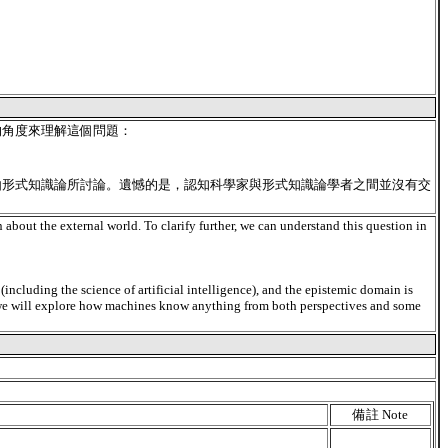
的角度來理解這個問題：
領域則由形式知識論所討論。遺憾的是，認知科學家與形式知識論學者之間並沒有交
bout the external world. To clarify further, we can understand this question in
ncluding the science of artificial intelligence), and the epistemic domain is
se, we will explore how machines know anything from both perspectives and some
備註 Note