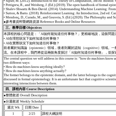
• Sipser, M. (2012). Introduction to the Theory of Computation, 3rd ed. Boston
• Pettigrew, R., and Weisberg, J. (Ed.) (2019). The open handbook of formal epi
• Shalev-Shwartz & Ben-David. (2014). Understanding Machine Learning: From 
• Sutton, & Barto. (2018). Reinforcement Learning: An Introduction, 2nd ed. Ca
• Mendonç, D., Curado, M., and Gouveia, S. (Ed.) (2020). The Philosophy and S
●參考書資料暨網路資源 Reference Books and Online Resources
三、教學目標 Objectives
本課程的核心問題是：「AI如何能知道任何事物？」更精確地說，這個問題
• AI在理想狀況下如何知道任何事物？
• AI在實際狀況下如何知道任何事物？
前者屬於知識論（epistemic）領域，後者則屬於認知（cogniti
流。在本課程中，我們將從這兩個角度探討「AI如何知道任何事物」，並探
The central question we will address in this course is: “how do machines know a
two different ways:
• How do machines know anything ideally?
• How do machines know anything actually?
The former belongs to the epistemic domain, and the latter belongs to the cognit
discussed in formal epistemology. It is an unfortunate fact that cognitive scie
interesting interactions between them.
四、課程內容 Course Description
●
整體敘述 Overall Description
●分週敘述 Weekly Schedule
週次 Wk
日期 Date
1
2/25
課程大綱說明