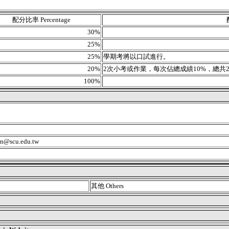
配分比率 Percentage
30%
25%
25%
學期考將以口試進行。
20%
2次小考或作業，每次佔總成績10%，總共2
100%
n@scu.edu.tw
其他 Others