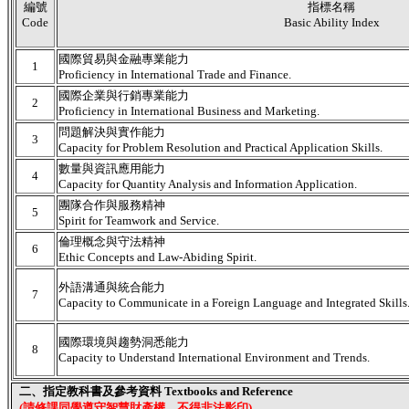
編號
指標名稱
Code
Basic Ability Index
國際貿易與金融專業能力
1
Proficiency in International Trade and Finance.
國際企業與行銷專業能力
2
Proficiency in International Business and Marketing.
問題解決與實作能力
3
Capacity for Problem Resolution and Practical Application Skills.
數量與資訊應用能力
4
Capacity for Quantity Analysis and Information Application.
團隊合作與服務精神
5
Spirit for Teamwork and Service.
倫理概念與守法精神
6
Ethic Concepts and Law-Abiding Spirit.
外語溝通與統合能力
7
Capacity to Communicate in a Foreign Language and Integrated Skills
國際環境與趨勢洞悉能力
8
Capacity to Understand International Environment and Trends.
二、指定教科書及參考資料 Textbooks and Reference
(請修課同學遵守智慧財產權，不得非法影印)