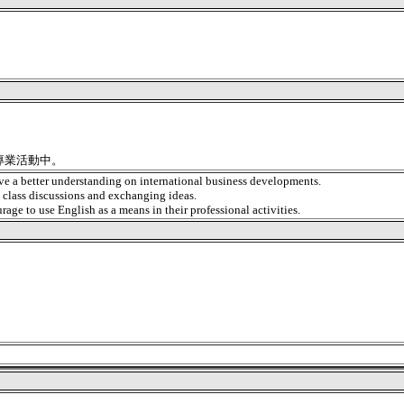
專業活動中。
e a better understanding on international business developments.
n class discussions and exchanging ideas.
age to use English as a means in their professional activities.