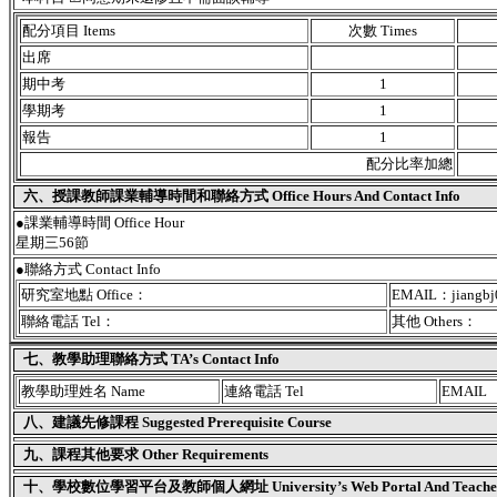
配分項目 Items
次數 Times
出席
期中考
1
學期考
1
報告
1
配分比率加總
六、授課教師課業輔導時間和聯絡方式 Office Hours And Contact Info
●課業輔導時間 Office Hour
星期三56節
●聯絡方式 Contact Info
研究室地點 Office：
EMAIL：jiangbj
聯絡電話 Tel：
其他 Others：
七、教學助理聯絡方式 TA’s Contact Info
教學助理姓名 Name
連絡電話 Tel
EMAIL
八、建議先修課程 Suggested Prerequisite Course
九、課程其他要求 Other Requirements
十、學校數位學習平台及教師個人網址 University’s Web Portal And Teacher's