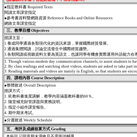
●指定教科書 Required Texts
閱讀文章課堂指定
●參考書資料暨網路資源 Reference Books and Online Resources
網路文章課堂指定
三、教學目標 Objectives
授課主旨：
1.養成同學通過各類現代化的資訊來源，掌握國際經貿發展。
2.通過集體閱讀，討論交流發生中國際經貿趨勢。
3.各類閱讀或視聽資料主要為英語文，也讓同學有機會實際運用外語能力在
1. Though various modern day communication channels, to assist students to hav
2. By class readings and watching short videos, students are asked to take part i
3. Reading materials and videos are mainly in English, so that students are encour
四、課程內容 Course Description
●
整體敘述 Overall Description
授課方式：
1. 依教科書進度講解，教學內容涵蓋教科書的60％。
2. 隨堂補充財管課題與實務說明。
3. 指定小組作課堂報告。
4. 期中期末考試。
●
分週敘述 Weekly Schedule
五、考評及成績核算方式 Grading
本科目 ☑同意期末退修且不需面談輔導