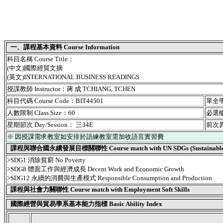
一、課程基本資料 Course Information
科目名稱 Course Title：
(中文)國際經貿文摘
(英文)INTERNATIONAL BUSINESS READINGS
授課教師 Instructor：蔣 成 TCHIANG, TCHEN
科目代碼 Course Code：BIT44501
單全學期
人數限制 Class Size：60
必選修別
星期節次 Day/Session： 三34E
前次異動
※ 因授課需求教室如安排於語練教室需加收語言實習費
課程與聯合國永續發展目標關聯性 Course match with UN SDGs (Sustainable De
>SDG1 消除貧窮 No Poverty
>SDG8 體面工作與經濟成長 Decent Work and Economic Growth
>SDG12 永續的消費與生產模式 Responsible Consumption and Production
課程與社會力關聯性 Course match with Employment Soft Skills
國際經營與貿易學系基本能力指標 Basic Ability Index