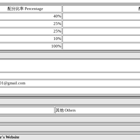
配分比率 Percentage
40%
25%
25%
10%
100%
01@gmail.com
其他 Others
 Website