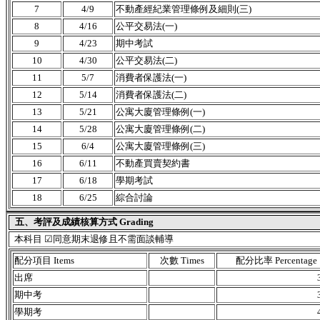
7
4/9
不動產經紀業管理條例及細則(三)
8
4/16
公平交易法(一)
9
4/23
期中考試
10
4/30
公平交易法(二)
11
5/7
消費者保護法(一)
12
5/14
消費者保護法(二)
13
5/21
公寓大廈管理條例(一)
14
5/28
公寓大廈管理條例(二)
15
6/4
公寓大廈管理條例(三)
16
6/11
不動產買賣契約書
17
6/18
學期考試
18
6/25
綜合討論
五、考評及成績核算方式 Grading
本科目 ☑同意期末退修且不需面談輔導
配分項目 Items
次數 Times
配分比率 Percentage
出席
期中考
學期考