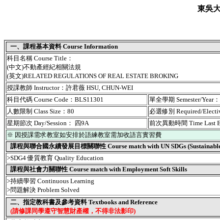
東吳
一、課程基本資料 Course Information
科目名稱 Course Title：
(中文)不動產經紀相關法規
(英文)RELATED REGULATIONS OF REAL ESTATE BROKING
授課教師 Instructor：許君薇 HSU, CHUN-WEI
科目代碼 Course Code：BLS11301
單全學期 Semester/Year
人數限制 Class Size：80
必選修別 Required/Elect
星期節次 Day/Session： 四9A
前次異動時間 Time Last 
※ 因授課需求教室如安排於語練教室需加收語言實習費
課程與聯合國永續發展目標關聯性 Course match with UN SDGs (Sustainable De
>SDG4 優質教育 Quality Education
課程與社會力關聯性 Course match with Employment Soft Skills
>持續學習 Continuous Learning
>問題解決 Problem Solved
二、指定教科書及參考資料 Textbooks and Reference
(請修課同學遵守智慧財產權，不得非法影印)