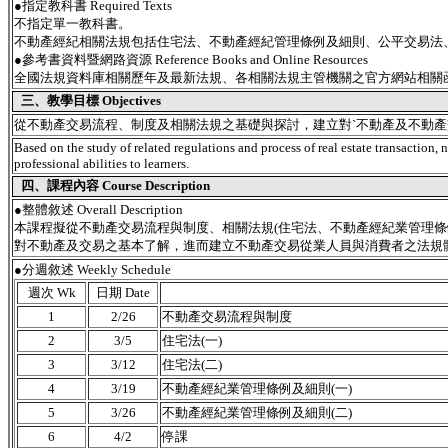
●指定教科書 Required Texts
不指定單一教科書。
不動產經紀相關法規包括住宅法、不動產經紀管理條例及細則、公平交易法
●參考書資料暨網路資源 Reference Books and Online Resources
全國法規資料庫相關歷年及最新法規、各相關法規主管機關之官方網站相關
三、教學目標 Objectives
從不動產交易流程、制度及相關法規之基礎與探討，建立對ˋ不動產及不動
Based on the study of related regulations and process of real estate transaction, 
professional abilities to learners.
四、課程內容 Course Description
●
整體敘述 Overall Description
本課程擬從不動產交易流程與制度、相關法規(住宅法、不動產經紀業管理條
對不動產及交易之基本了解，進而建立不動產交易從業人員與消費者之法規
●分週敘述 Weekly Schedule
週次 Wk
日期 Date
1
2/26
不動產交易流程與制度
2
3/5
住宅法(一)
3
3/12
住宅法(二)
4
3/19
不動產經紀業管理條例及細則(一)
5
3/26
不動產經紀業管理條例及細則(二)
6
4/2
停課