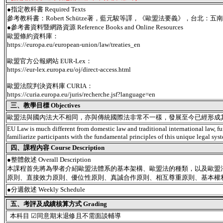
●指定教科書 Required Texts
參考教科書：Robert Schütze著，藍元駿等譯，《歐盟法要義》，台北
●參考書資料暨網路資源 Reference Books and Online Resources
歐盟條約資料庫：
https://europa.eu/european-union/law/treaties_en
歐盟官方公報網站 EUR-Lex：
https://eur-lex.europa.eu/oj/direct-access.html
歐盟法院判決資料庫 CURIA：
https://curia.europa.eu/juris/recherche.jsf?language=en
三、教學目標 Objectives
歐盟法與國內法大不相同，亦與傳統國際法非常不一樣，發展至今已經形成
EU Law is much different from domestic law and traditional international law, fu
familiarize participants with the fundamental principles of this unique legal sys
四、課程內容 Course Description
●
整體敘述 Overall Description
本課程首先將為學者介紹歐盟法體系的基本架構、歐盟法的種類，以及歐盟
原則、直接效力原則、優位性原則、真誠合作原則、相互尊重原則、基本權
●
分週敘述 Weekly Schedule
五、考評及成績核算方式 Grading
本科目 ☑同意期末退修且不需面談輔導