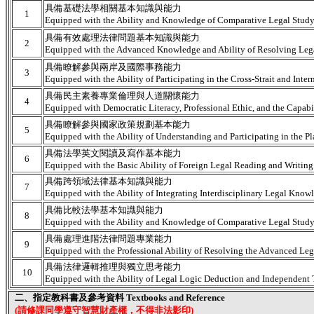
具備基礎法學相關基本知識與能力
1
Equipped with the Ability and Knowledge of Comparative Legal Study
具備有效處理法律問題基本知識與能力
2
Equipped with the Advanced Knowledge and Ability of Resolving Legal
具備瞭解參與兩岸及國際事務能力
3
Equipped with the Ability of Participating in the Cross-Strait and Intern
具備民主素養專業倫理與人道關懷能力
4
Equipped with Democratic Literacy, Professional Ethic, and the Capabi
具備瞭解參與國家政策規劃基本能力
5
Equipped with the Ability of Understanding and Participating in the P
具備法學英文閱讀及寫作基本能力
6
Equipped with the Basic Ability of Foreign Legal Reading and Writing
具備跨領域法律基本知識與能力
7
Equipped with the Ability of Integrating Interdisciplinary Legal Know
具備比較法學基本知識與能力
8
Equipped with the Ability and Knowledge of Comparative Legal Study
具備處理進階法律問題專業能力
9
Equipped with the Professional Ability of Resolving the Advanced Lega
具備法律邏輯推理與獨立思考能力
10
Equipped with the Ability of Legal Logic Deduction and Independent 
二、指定教科書及參考資料 Textbooks and Reference
(請修課同學遵守智慧財產權，不得非法影印)