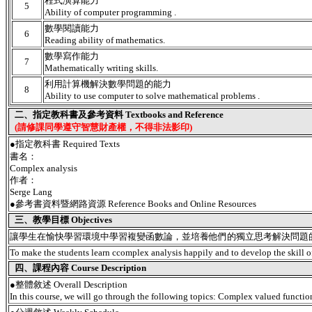
程式演算能力
5
Ability of computer programming .
數學閱讀能力
6
Reading ability of mathematics.
數學寫作能力
7
Mathematically writing skills.
利用計算機解決數學問題的能力
8
Ability to use computer to solve mathematical problems .
二、指定教科書及參考資料 Textbooks and Reference
(請修課同學遵守智慧財產權，不得非法影印)
●指定教科書 Required Texts
書名：
Complex analysis
作者：
Serge Lang
●參考書資料暨網路資源 Reference Books and Online Resources
三、教學目標 Objectives
讓學生在愉快學習環境中學習複變函數論，並培養他們的獨立思考解決問題
To make the students learn ccomplex analysis happily and to develop the skill o
四、課程內容 Course Description
●
整體敘述 Overall Description
In this course, we will go through the following topics: Complex valued functio