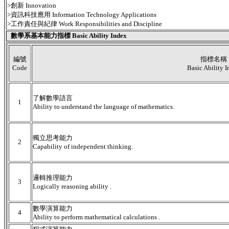
>創新 Innovation
>資訊科技應用 Information Technology Applications
>工作責任與紀律 Work Responsibilities and Discipline
數學系基本能力指標 Basic Ability Index
編號
指標名稱
Code
Basic Ability 
了解數學語言
1
Ability to understand the language of mathematics.
獨立思考能力
2
Capability of independent thinking.
邏輯推理能力
3
Logically reasoning ability .
數學演算能力
4
Ability to perform mathematical calculations .