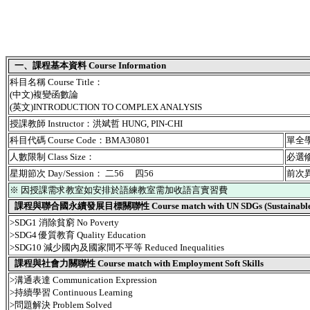
一、課程基本資料 Course Information
科目名稱 Course Title：
(中文)複變函數論
(英文)INTRODUCTION TO COMPLEX ANALYSIS
授課教師 Instructor：洪斌哲 HUNG, PIN-CHI
科目代碼 Course Code：BMA30801
單全學期
人數限制 Class Size：
必選修別
星期節次 Day/Session： 二56 四56
前次異動
※ 因授課需求教室如安排於語練教室需加收語言實習費
課程與聯合國永續發展目標關聯性 Course match with UN SDGs (Sustainable De
>SDG1 消除貧窮 No Poverty
>SDG4 優質教育 Quality Education
>SDG10 減少國內及國家間不平等 Reduced Inequalities
課程與社會力關聯性 Course match with Employment Soft Skills
>溝通表達 Communication Expression
>持續學習 Continuous Learning
>問題解決 Problem Solved