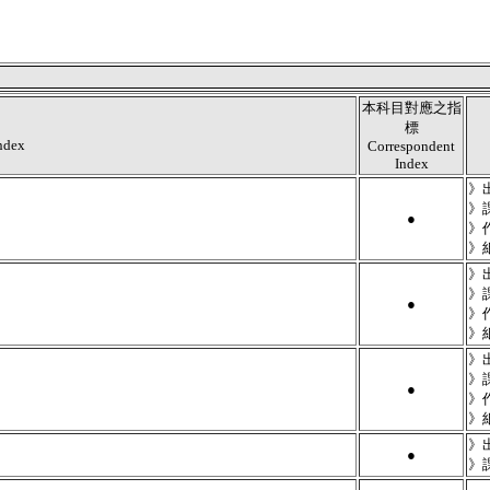
本科目對應之指
標
Index
Correspondent
Index
》
》
●
》
》
》
》
●
》
》
》
》
●
》
》
》
●
》