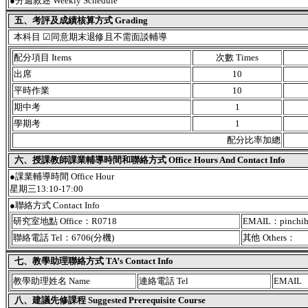
●
分週敘述 Weekly Schedule
五、考評及成績核算方式 Grading
本科目 ☑同意期末退修且不需面談輔導
配分項目 Items
次數 Times
出席
10
平時作業
10
期中考
1
學期考
1
配分比率加總
六、授課教師課業輔導時間和聯絡方式 Office Hours And Contact Info
●課業輔導時間 Office Hour
星期三13:10-17:00
●聯絡方式 Contact Info
研究室地點 Office：R0718
EMAIL：pinchih
聯絡電話 Tel：6706(分機)
其他 Others：
七、教學助理聯絡方式 TA’s Contact Info
教學助理姓名 Name
連絡電話 Tel
EMAIL
八、建議先修課程 Suggested Prerequisite Course