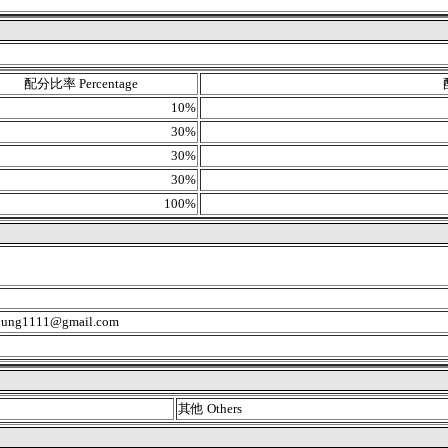
配分比率 Percentage
10%
30%
30%
30%
100%
ung1111@gmail.com
其他 Others