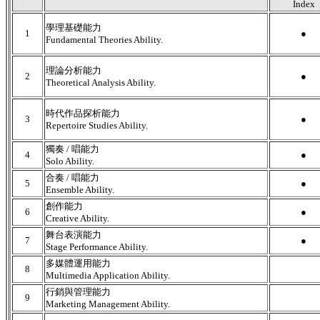
Index
學理基礎能力
1
●
Fundamental Theories Ability.
理論分析能力
2
●
Theoretical Analysis Ability.
時代作品探析能力
3
●
Repertoire Studies Ability.
獨奏 / 唱能力
4
●
Solo Ability.
合奏 / 唱能力
5
●
Ensemble Ability.
創作能力
6
●
Creative Ability.
舞台表演能力
7
●
Stage Performance Ability.
多媒體運用能力
8
Multimedia Application Ability.
行銷與管理能力
9
Marketing Management Ability.