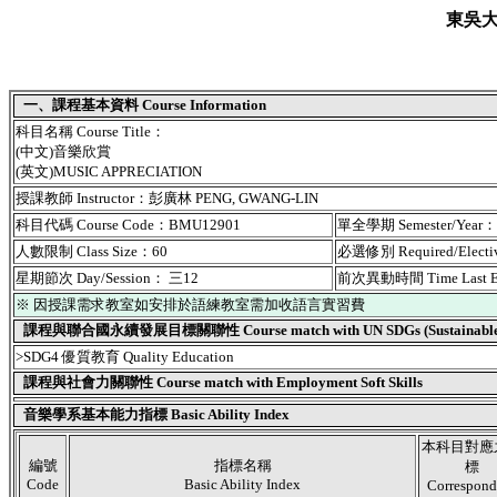
東吳
一、課程基本資料 Course Information
科目名稱 Course Title：
(中文)音樂欣賞
(英文)MUSIC APPRECIATION
授課教師 Instructor：彭廣林 PENG, GWANG-LIN
科目代碼 Course Code：BMU12901
單全學期 Semester/Year
人數限制 Class Size：60
必選修別 Required/Elect
星期節次 Day/Session： 三12
前次異動時間 Time Last 
※ 因授課需求教室如安排於語練教室需加收語言實習費
課程與聯合國永續發展目標關聯性 Course match with UN SDGs (Sustainable De
>SDG4 優質教育 Quality Education
課程與社會力關聯性 Course match with Employment Soft Skills
音樂學系基本能力指標 Basic Ability Index
本科目對應
編號
指標名稱
標
Code
Basic Ability Index
Correspond