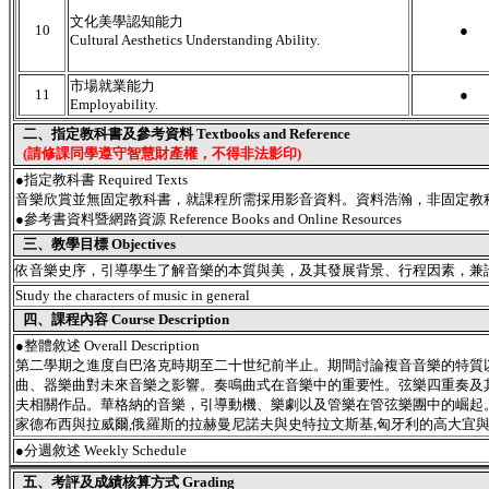
文化美學認知能力
10
●
Cultural Aesthetics Understanding Ability.
市場就業能力
11
●
Employability.
二、指定教科書及參考資料 Textbooks and Reference
(請修課同學遵守智慧財產權，不得非法影印)
●指定教科書 Required Texts
音樂欣賞並無固定教科書，就課程所需採用影音資料。資料浩瀚，非固定教
●參考書資料暨網路資源 Reference Books and Online Resources
三、教學目標 Objectives
依音樂史序，引導學生了解音樂的本質與美，及其發展背景、行程因素，兼
Study the characters of music in general
四、課程內容 Course Description
●
整體敘述 Overall Description
第二學期之進度自巴洛克時期至二十世纪前半止。期間討論複音音樂的特質
曲、器樂曲對未來音樂之影響。奏鳴曲式在音樂中的重要性。弦樂四重奏及
夫相關作品。華格納的音樂，引導動機、樂劇以及管樂在管弦樂團中的崛起。
家德布西與拉威爾,俄羅斯的拉赫曼尼諾夫與史特拉文斯基,匈牙利的高大宜
●
分週敘述 Weekly Schedule
五、考評及成績核算方式 Grading