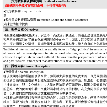
二、指定教科書及參考資料 Textbooks and Reference
(請修課同學遵守智慧財產權，不得非法影印)
●指定教科書 Required Texts
無
●參考書資料暨網路資源 Reference Books and Online Resources
於課堂簡報中提供
三、教學目標 Objectives
傳統國際關係更關注政治、安全等「高政治」的議題，而這正是現實主義最
視角來提綱挈領的了解文化在國際關係中的作用，因此，這堂課將從意識形
念，探討國際文化關係，並期待學生掌握理論觀點後，帶入自身的文化經驗
Traditional international relations usually focus on “high politics” issues such a
although culture is omnipresent in international relations, most people often lack
class will explore international cultural relations from the perspectives of identit
and post-Western, and expect that after students have learned the theoretical view
四、課程內容 Course Description
●
整體敘述 Overall Description
從現代國際關係理論的發展來看，強調權力與利益的現實主義一直是國關理
而後新自由制度主義的興起雖然讓國關研究擴展到經濟面、制度面，但整體
「社會轉向」與「文化轉向」，大量的理論開始百花齊放，國際之間低政治的
的思維，我們仍可從中看出文化對國家對外行為的影響。為充實同學的多元
發，以具體的國際案例探討文化在國際關係中的作用。
本課程由唐豪駿老師與李映霖老師合開，上課以老師講授為主，但期待同學
域自主學習的能力，因此沒有期中、期末考，而是以研討會形式進行課堂分
報的能力、找出與回應問題的能力皆會納入評分考量。