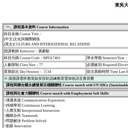
東吳
一、課程基本資料 Course Information
科目名稱 Course Title：
(中文)文化與國際關係
(英文)CULTURE AND INTERNATIONAL RELATIONS
授課教師 Instructor：唐豪駿
科目代碼 Course Code：BPO17401
單全學期 Semester/Year
人數限制 Class Size：77
必選修別 Required/Elect
星期節次 Day/Session： 三34
前次異動時間 Time Last 
※ 因授課需求教室如安排於語練教室需加收語言實習費
課程與聯合國永續發展目標關聯性 Course match with UN SDGs (Sustainable De
課程與社會力關聯性 Course match with Employment Soft Skills
>溝通表達 Communication Expression
>持續學習 Continuous Learning
>人際互動 Interpersonal Interaction
>團隊合作 Teamwork
>問題解決 Problem Solved
>創新 Innovation