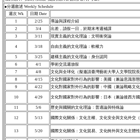
●分週敘述 Weekly Schedule
週次 Wk
日期 Date
1
2/25
導論與課程介紹
2
3/4
出差，請假一日，於期末考週補課
3
3/11
現實主義的文化理論：文明衝突論
4
3/18
自由主義的文化理論：軟權力
5
3/25
建構主義的文化理論：身分認同
6
4/1
學術交流週放假
7
4/8
文化與全球化（擬邀請臺灣藝術大學人文學院院長
8
4/15
文化對國家對外行為的影響：美國（兼論意識形態
9
4/22
文化對國家對外行為的影響：中國（兼論戰略文化
10
4/29
文化對國家對外行為的影響：日本（兼論後西方國
11
5/6
歷史與國關的文化理論：普適論與特殊論
12
5/13
國際文化關係：文化主權、文化安全與文化外交（
13
5/20
國際文化關係：文化貿易、文化例外與文化主體性