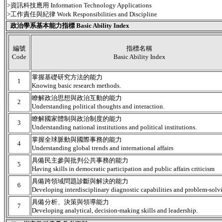
>資訊科技應用 Information Technology Applications
>工作責任與紀律 Work Responsibilities and Discipline
政治學系基本能力指標 Basic Ability Index
編號
指標名稱
Code
Basic Ability Index
掌握基礎研究方法的能力
1
Knowing basic research methods.
瞭解政治思想與政治互動的能力
2
Understanding political thoughts and interaction.
瞭解國家體制與政治制度的能力
3
Understanding national institutions and political institutions.
掌握全球脈動與國際事務的能力
4
Understanding global trends and international affairs
具備民主參與批判公共事務的能力
5
Having skills in democratic participation and public affairs criticism
具備跨領域問題診斷與解決的能力
6
Developing interdisciplinary diagnostic capabilities and problem-solvi
具備分析、決策與領導能力
7
Developing analytical, decision-making skills and leadership.