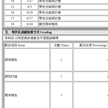
14
5/27
學生分組研討會
15
6/3
學生分組研討會
16
6/10
學生分組研討會
17
6/17
學生分組研討會
18
6/24
繳交期末報告
五、考評及成績核算方式 Grading
本科目 ☑同意期末退修且不需面談輔導
配分項目 Items
次數 Times
配分比率 Percentage
課堂報告
1
課堂討論
1
期末報告
1