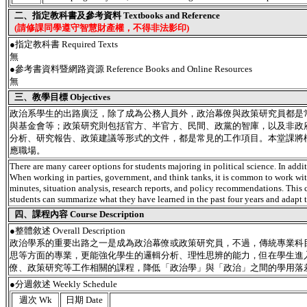
二、指定教科書及參考資料 Textbooks and Reference
(請修課同學遵守智慧財產權，不得非法影印)
●指定教科書 Required Texts
無
●參考書資料暨網路資源 Reference Books and Online Resources
無
三、教學目標 Objectives
政治系學生的出路廣泛，除了成為公務人員外，政治幕僚與政策研究員都是
與基金會等；政策研究則包括官方、半官方、民間、政黨的智庫，以及非政
分析、研究報告、政策建議等形式的文件，都是常見的工作項目。本堂課將
應職場。
There are many career options for students majoring in political science. In addi
When working in parties, government, and think tanks, it is common to work with
minutes, situation analysis, research reports, and policy recommendations. This c
students can summarize what they have learned in the past four years and adapt t
四、課程內容 Course Description
●
整體敘述 Overall Description
政治學系的重要出路之一是成為政治幕僚或政策研究員，不過，傳統專業科
思等方面的專業，更能強化學生的邏輯分析、理性思辨的能力，但在學生進
僚、政策研究等工作相關的課程，降低「政治學」與「政治」之間的學用落
●分週敘述 Weekly Schedule
週次 Wk
日期 Date