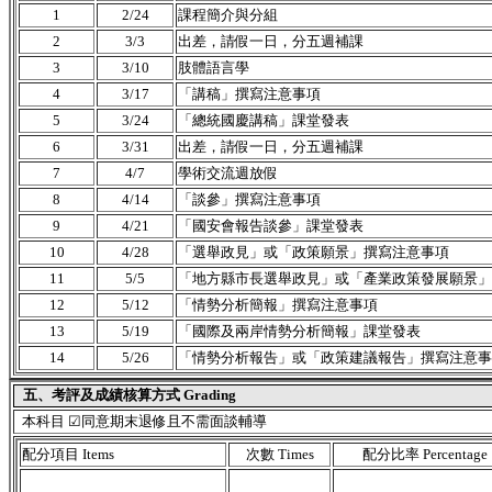
1
2/24
課程簡介與分組
2
3/3
出差，請假一日，分五週補課
3
3/10
肢體語言學
4
3/17
「講稿」撰寫注意事項
5
3/24
「總統國慶講稿」課堂發表
6
3/31
出差，請假一日，分五週補課
7
4/7
學術交流週放假
8
4/14
「談參」撰寫注意事項
9
4/21
「國安會報告談參」課堂發表
10
4/28
「選舉政見」或「政策願景」撰寫注意事項
11
5/5
「地方縣市長選舉政見」或「產業政策發展願景」
12
5/12
「情勢分析簡報」撰寫注意事項
13
5/19
「國際及兩岸情勢分析簡報」課堂發表
14
5/26
「情勢分析報告」或「政策建議報告」撰寫注意事
五、考評及成績核算方式 Grading
本科目 ☑同意期末退修且不需面談輔導
配分項目 Items
次數 Times
配分比率 Percentage