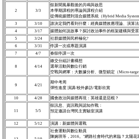
假新聞風暴觀後的共鳴與啟思
2
3/3
本學期課程的導論與課程介紹
從傳統媒體到混合媒體系統（Hybrid Media Sy
3
3/10
誰決定我們看到什麼：經典媒體效應理論、演算法
4
3/17
媒體如何說故事？探討政治事件的框架建構與受眾
5
3/24
社群媒體與民粹極化?
6
3/31
停課一次或專題演講
7
4/7
春假停課一次
繳交分組計畫構想
8
4/14
選舉活動與數位行銷
空戰與網軍：大數據分析、微型鎖定（Micro-targ
期中考周
9
4/21
彈性進度 演講/校外參訪/電影欣賞
10
4/28
國會政治與媒體再現：英雄還是惡棍？
假訊息、資訊戰與認知作戰：
11
5/5
預定邀請台灣民主實驗室演講
12
5/12
演講：新媒體與選戰
社會運動與數位動員
陳婉琪等，2016。"網路社會時代的來臨？太陽
13
5/19