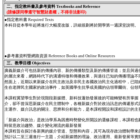
二、指定教科書及參考資料 Textbooks and Reference
(請修課同學遵守智慧財產權，不得非法影印)
●指定教科書 Required Texts
本科目從本學年起將進行大幅度改版，詳細規劃將於開學第一週課堂說明。
●參考書資料暨網路資源 Reference Books and Online Resources
三、教學目標 Objectives
廣義新媒介可包括新的傳播內容、新的傳播類型及新的傳播管道；並且與過
的層次來看，網路時代下的溝通特徵和傳播效果，與過往已知的傳播理論不
然面上，近期以來新媒介在民主政治及非民主各國政治民主化過程中，已陸
生在老牌民主國家的政治事件，如英國學生抗爭或美國的佔領華爾街、佔領
本課程冀望學生對於現階段新媒體、新科技蓬勃發展後的可能轉變有所掌握
介，卻不曾深思新媒介在民主體制中，各種新媒介對於政治訊息的傳遞形式
主運作、媒介訊息的關注、思辨和分析能力，是本課程開設和課程設計的主
「新媒介與政治」是政治學系為因應時勢變化所開設的選修課程，本課程也
時留意政治趨勢、媒介變化潮流的最新發展
本課程旨在探討各新興的媒介管道、型態和內容，其可為現存政治體制帶來的
預計以二至三週進行一主題，介紹新媒體的理論、政治運用、最新發展等實