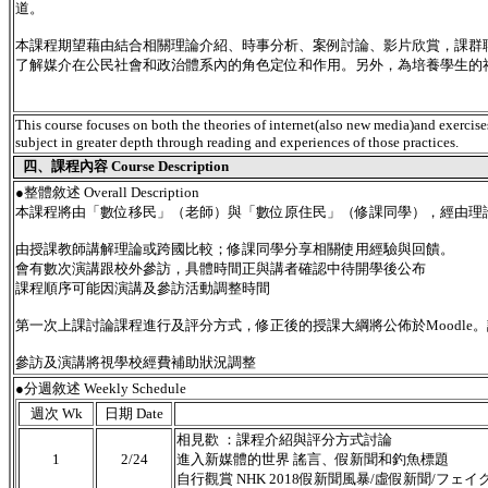
道。
本課程期望藉由結合相關理論介紹、時事分析、案例討論、影片欣賞，課群
了解媒介在公民社會和政治體系內的角色定位和作用。另外，為培養學生的
This course focuses on both the theories of internet(also new media)and exercise
subject in greater depth through reading and experiences of those practices.
四、課程內容 Course Description
●
整體敘述 Overall Description
本課程將由「數位移民」（老師）與「數位原住民」（修課同學），經由理
由授課教師講解理論或跨國比較；修課同學分享相關使用經驗與回饋。
會有數次演講跟校外參訪，具體時間正與講者確認中待開學後公布
課程順序可能因演講及參訪活動調整時間
第一次上課討論課程進行及評分方式，修正後的授課大綱將公佈於Moodle
參訪及演講將視學校經費補助狀況調整
●分週敘述 Weekly Schedule
週次 Wk
日期 Date
相見歡 ：課程介紹與評分方式討論
1
2/24
進入新媒體的世界 謠言、假新聞和釣魚標題
自行觀賞 NHK 2018假新聞風暴/虛假新聞/フェ