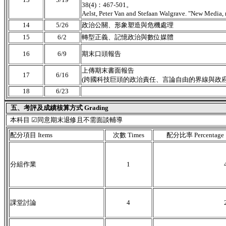
38(4)：467-501。
Aelst, Peter Van and Stefaan Walgrave. "New Media, n
14
5/26
政治公關、形象塑造與危機處理
15
6/2
轉型正義、記憶政治與數位媒體
16
6/9
期末口頭報告
上傳期末書面報告
17
6/16
(跨國科技巨頭的政治責任、言論自由的界線與政府
18
6/23
五、考評及成績核算方式 Grading
本科目 ☑同意期末退修且不需面談輔導
配分項目 Items
次數 Times
配分比率 Percentage
分組作業
1
課堂討論
4