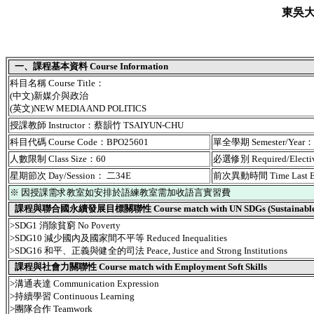
東吳
一、課程基本資料 Course Information
科目名稱 Course Title：
(中文)新媒介與政治
(英文)NEW MEDIA AND POLITICS
授課教師 Instructor：蔡韻竹 TSAIYUN-CHU
科目代碼 Course Code：BPO25601
單全學期 Semester/Year
人數限制 Class Size：60
必選修別 Required/Elect
星期節次 Day/Session： 二34E
前次異動時間 Time Last 
※ 因授課需求教室如安排於語練教室需加收語言實習費
課程與聯合國永續發展目標關聯性 Course match with UN SDGs (Sustainable De
>SDG1 消除貧窮 No Poverty
>SDG10 減少國內及國家間不平等 Reduced Inequalities
>SDG16 和平、正義與健全的司法 Peace, Justice and Strong Institutions
課程與社會力關聯性 Course match with Employment Soft Skills
>溝通表達 Communication Expression
>持續學習 Continuous Learning
>團隊合作 Teamwork