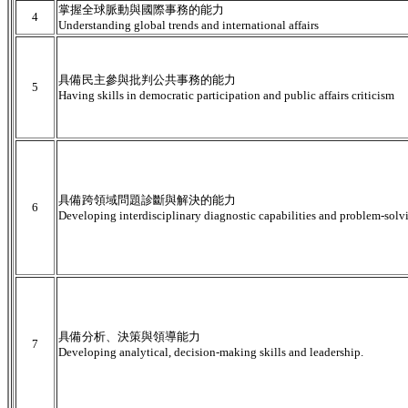
掌握全球脈動與國際事務的能力
4
Understanding global trends and international affairs
具備民主參與批判公共事務的能力
5
Having skills in democratic participation and public affairs criticism
具備跨領域問題診斷與解決的能力
6
Developing interdisciplinary diagnostic capabilities and problem-solvi
具備分析、決策與領導能力
7
Developing analytical, decision-making skills and leadership.