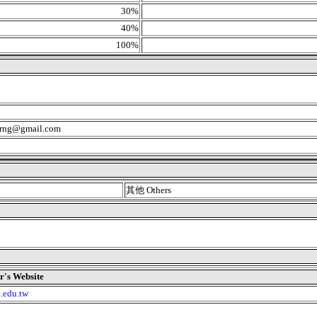
30%
40%
100%
ng@gmail.com
其他 Others
 Website
u.edu.tw