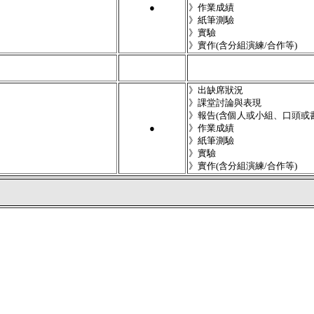
●
》作業成績
》紙筆測驗
》實驗
》實作(含分組演練/合作等)
》出缺席狀況
》課堂討論與表現
》報告(含個人或小組、口頭或
●
》作業成績
》紙筆測驗
》實驗
》實作(含分組演練/合作等)