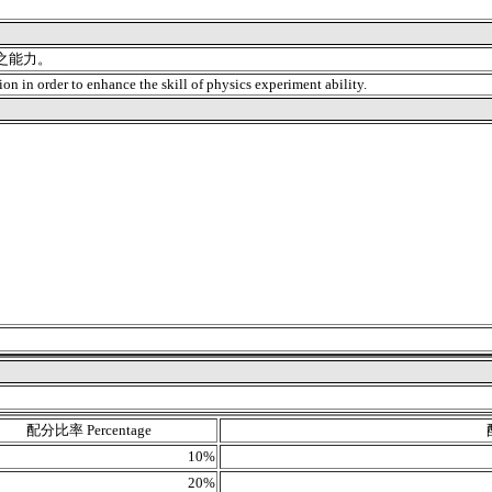
之能力。
ion in order to enhance the skill of physics experiment ability.
配分比率 Percentage
10%
20%