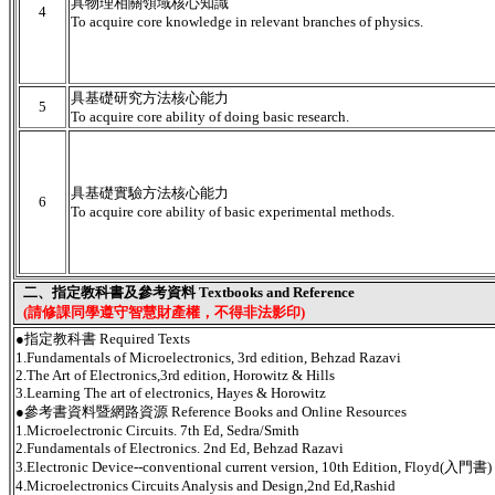
具物理相關領域核心知識
4
To acquire core knowledge in relevant branches of physics.
具基礎研究方法核心能力
5
To acquire core ability of doing basic research.
具基礎實驗方法核心能力
6
To acquire core ability of basic experimental methods.
二、指定教科書及參考資料 Textbooks and Reference
(請修課同學遵守智慧財產權，不得非法影印)
●指定教科書 Required Texts
1.Fundamentals of Microelectronics, 3rd edition, Behzad Razavi
2.The Art of Electronics,3rd edition, Horowitz & Hills
3.Learning The art of electronics, Hayes & Horowitz
●參考書資料暨網路資源 Reference Books and Online Resources
1.Microelectronic Circuits. 7th Ed, Sedra/Smith
2.Fundamentals of Electronics. 2nd Ed, Behzad Razavi
3.Electronic Device--conventional current version, 10th Edition, Floyd(入門書)
4.Microelectronics Circuits Analysis and Design,2nd Ed,Rashid