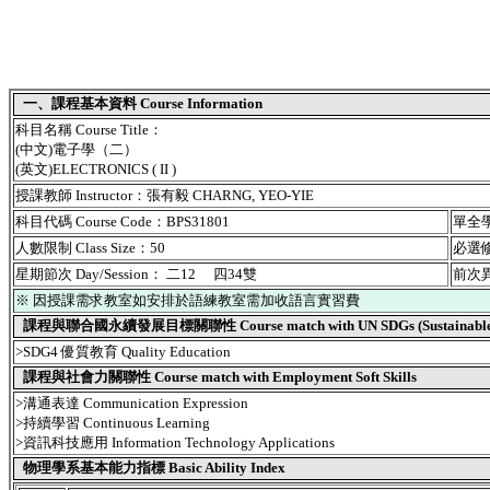
一、課程基本資料 Course Information
科目名稱 Course Title：
(中文)電子學（二）
(英文)ELECTRONICS ( II )
授課教師 Instructor：張有毅 CHARNG, YEO-YIE
科目代碼 Course Code：BPS31801
單全學期
人數限制 Class Size：50
必選修別
星期節次 Day/Session： 二12 四34雙
前次異動
※ 因授課需求教室如安排於語練教室需加收語言實習費
課程與聯合國永續發展目標關聯性 Course match with UN SDGs (Sustainable De
>SDG4 優質教育 Quality Education
課程與社會力關聯性 Course match with Employment Soft Skills
>溝通表達 Communication Expression
>持續學習 Continuous Learning
>資訊科技應用 Information Technology Applications
物理學系基本能力指標 Basic Ability Index