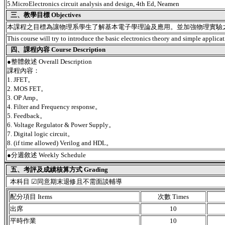
5.MicroElectronics circuit analysis and design, 4th Ed, Neamen
三、教學目標 Objectives
本課程之目標為讓物理系學生了解基本電子學理論及應用。並加強物理實驗
This course will try to introduce the basic electronics theory and simple applicat
四、課程內容 Course Description
●
整體敘述 Overall Description
課程內容：
1. JFET。
2. MOS FET。
3. OP Amp。
4. Filter and Frequency response。
5. Feedback。
6. Voltage Regulator & Power Supply。
7. Digital logic circuit。
8. (if time allowed) Verilog and HDL。
●
分週敘述 Weekly Schedule
五、考評及成績核算方式 Grading
本科目 ☑同意期末退修且不需面談輔導
配分項目 Items
次數 Times
出席
10
平時作業
10