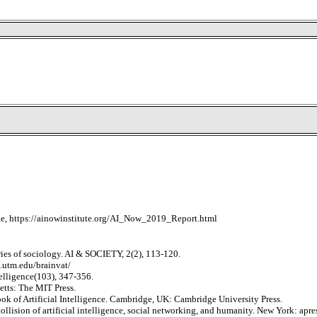
ute, https://ainowinstitute.org/AI_Now_2019_Report.html
eories of sociology. AI & SOCIETY, 2(2), 113-120.
p.utm.edu/brainvat/
ntelligence(103), 347-356.
etts: The MIT Press.
k of Artificial Intelligence. Cambridge, UK: Cambridge University Press.
lision of artificial intelligence, social networking, and humanity. New York: apre