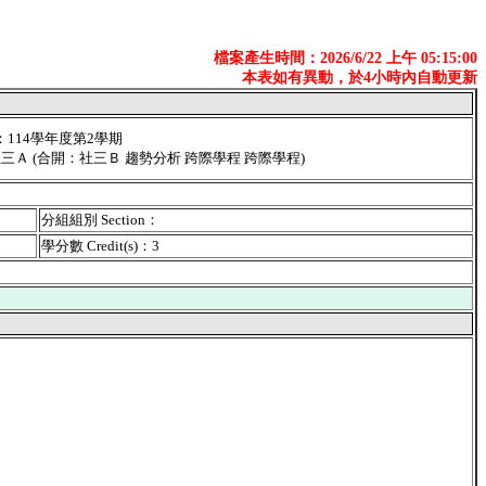
檔案產生時間：2026/6/22 上午 05:15:00
本表如有異動，於4小時內自動更新
er：114學年度第2學期
：社三Ａ (合開：社三Ｂ 趨勢分析 跨際學程 跨際學程)
分組組別 Section：
學分數 Credit(s)：3