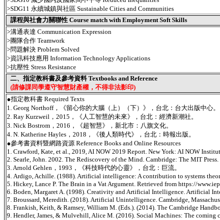
>SDG11 永續城鎮與社區 Sustainable Cities and Communities
課程與社會力關聯性 Course match with Employment Soft Skills
>溝通表達 Communication Expression
>團隊合作 Teamwork
>問題解決 Problem Solved
>資訊科技應用 Information Technology Applications
>抗壓性 Stress Resistance
二、指定教科書及參考資料 Textbooks and Reference
(請修課同學遵守智慧財產權，不得非法影印)
●指定教科書 Required Texts
1. Georg Northoff，《留心你的大腦（上）（下）》，台北：台大出版中心。
2. Ray Kurzweil，2015，《人工智慧的未來》，台北：經濟新潮社。
3. Nick Bostrom，2016，《超智慧》，新北市：八旗文化。
4. N. Katherine Hayles，2018，《後人類時代》，台北：時報出版。
●參考書資料暨網路資源 Reference Books and Online Resources
1. Crawford, Kate, et al., 2019, AI NOW 2019 Report. New York: AI NOW Instit
2. Searle, John. 2002. The Rediscovery of the Mind. Cambridge: The MIT Press.
3. Arnold Gehlen，1993，《科技時代的心靈》，台北：巨流。
4. Ardigo, Achille. (1988). Artificial intelligence: A contribution to systems th
5. Hickey, Lance P. The Brain in a Vat Argument. Retrieved from https://www.ie
6. Boden, Margaret A. (1998). Creativity and Artificial Intelligence. Artificial I
7. Broussard, Meredith. (2018). Artificial Unintelligence. Cambridge, Massachus
8. Frankish, Keith, & Ramsey, William M. (Eds.). (2014). The Cambridge Handboo
9. Hendler, James, & Mulvehill, Alice M. (2016). Social Machines: The coming col