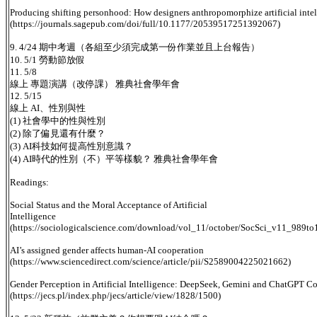
Producing shifting personhood: How designers anthropomorphize artificial inte
(https://journals.sagepub.com/doi/full/10.1177/20539517251392067)
9. 4/24 期中考週（各組至少須完成第一份作業並且上台報告）
10. 5/1 勞動節放假
11. 5/8
線上 專題演講（改停課） 雅典社會學年會
12. 5/15
線上 AI、性別與性
(1) 社會學中的性與性別
(2) 除了偏見還有什麼？
(3) AI科技如何提高性別意識？
(4) AI時代的性別（不）平等樣貌？ 雅典社會學年會
Readings:
Social Status and the Moral Acceptance of Artificial
Intelligence
(https://sociologicalscience.com/download/vol_11/october/SocSci_v11_989to
AI’s assigned gender affects human-AI cooperation
(https://www.sciencedirect.com/science/article/pii/S2589004225021662)
Gender Perception in Artificial Intelligence: DeepSeek, Gemini and ChatGPT C
(https://jecs.pl/index.php/jecs/article/view/1828/1500)