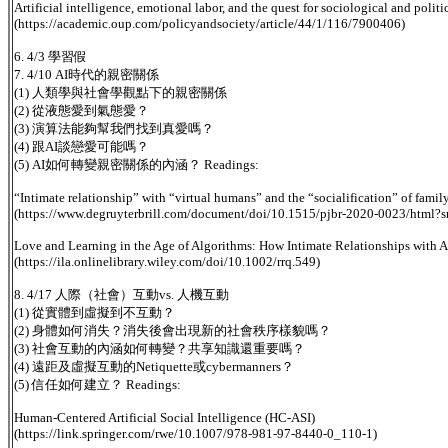
Artificial intelligence, emotional labor, and the quest for sociological and poli
(https://academic.oup.com/policyandsociety/article/44/1/116/7900406)
6. 4/3 學習假
7. 4/10 AI時代的親密關係
(1) 人類學與社會學觀點下的親密關係
(2) 從液態愛到氣態愛？
(3) 演算法能夠幫我們找到真愛嗎？
(4) 跟AI談戀愛可能嗎？
(5) AI如何轉變親密關係的內涵？ Readings:
“Intimate relationship” with “virtual humans” and the “socialification” of famil
(https://www.degruyterbrill.com/document/doi/10.1515/pjbr-2020-0023/h
Love and Learning in the Age of Algorithms: How Intimate Relationships with Ar
(https://ila.onlinelibrary.wiley.com/doi/10.1002/rrq.549)
8. 4/17 人際（社會）互動vs. 人機互動
(1) 從實體到虛擬到不互動？
(2) 身體如何消失？消失後會出現新的社會秩序樣貌嗎？
(3) 社會互動的內涵如何轉變？共享知識還重要嗎？
(4) 遠距及虛擬互動的Netiquette或cybermanners？
(5) 信任如何建立？ Readings:
Human-Centered Artificial Social Intelligence (HC-ASI)
(https://link.springer.com/rwe/10.1007/978-981-97-8440-0_110-1)