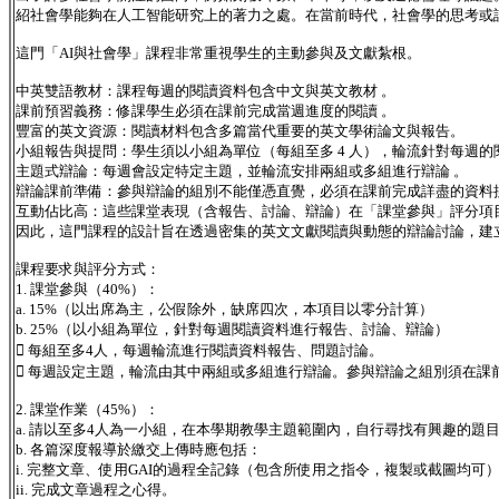
紹社會學能夠在人工智能研究上的著力之處。在當前時代，社會學的思考或
這門「AI與社會學」課程非常重視學生的主動參與及文獻紮根。
中英雙語教材：課程每週的閱讀資料包含中文與英文教材 。
課前預習義務：修課學生必須在課前完成當週進度的閱讀 。
豐富的英文資源：閱讀材料包含多篇當代重要的英文學術論文與報告。
小組報告與提問：學生須以小組為單位（每組至多 4 人），輪流針對每週
主題式辯論：每週會設定特定主題，並輪流安排兩組或多組進行辯論 。
辯論課前準備：參與辯論的組別不能僅憑直覺，必須在課前完成詳盡的資料搜
互動佔比高：這些課堂表現（含報告、討論、辯論）在「課堂參與」評分項目中
因此，這門課程的設計旨在透過密集的英文文獻閱讀與動態的辯論討論，建立
課程要求與評分方式：
1. 課堂參與（40%）：
a. 15%（以出席為主，公假除外，缺席四次，本項目以零分計算）
b. 25%（以小組為單位，針對每週閱讀資料進行報告、討論、辯論）
 每組至多4人，每週輪流進行閱讀資料報告、問題討論。
 每週設定主題，輪流由其中兩組或多組進行辯論。參與辯論之組別須在課
2. 課堂作業（45%）：
a. 請以至多4人為一小組，在本學期教學主題範圍內，自行尋找有興趣的題目，
b. 各篇深度報導於繳交上傳時應包括：
i. 完整文章、使用GAI的過程全記錄（包含所使用之指令，複製或截圖均可
ii. 完成文章過程之心得。