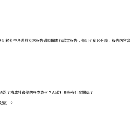
。各組於期中考週與期末報告週時間進行課堂報告，每組至多10分鐘，報告內容
象或議題？構成社會學的根本為何？AI跟社會學有什麼關係？
能（改變）？