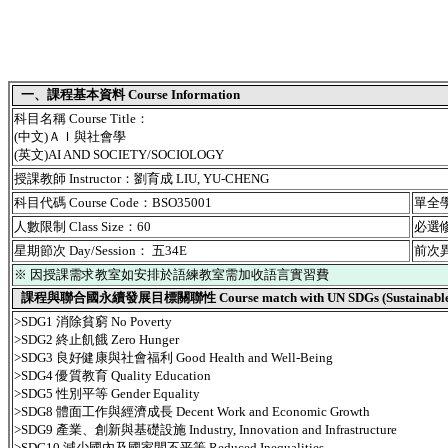
一、課程基本資料 Course Information
科目名稱 Course Title：
(中文)ＡＩ與社會學
(英文)AI AND SOCIETY/SOCIOLOGY
授課教師 Instructor：劉育成 LIU, YU-CHENG
科目代碼 Course Code：BSO35001
單全學期
人數限制 Class Size：60
必選修別
星期節次 Day/Session： 五34E
前次異動
※ 因授課需求教室如安排於語練教室需加收語言實習費
課程與聯合國永續發展目標關聯性 Course match with UN SDGs (Sustainable De
>SDG1 消除貧窮 No Poverty
>SDG2 終止飢餓 Zero Hunger
>SDG3 良好健康與社會福利 Good Health and Well-Being
>SDG4 優質教育 Quality Education
>SDG5 性別平等 Gender Equality
>SDG8 體面工作與經濟成長 Decent Work and Economic Growth
>SDG9 產業、創新與基礎設施 Industry, Innovation and Infrastructure
>SDG10 減少國內及國家間不平等 Reduced Inequalities