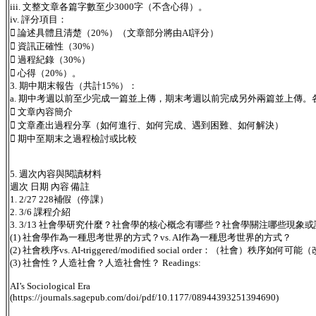
iii. 文整文章各篇字數至少3000字（不含心得）。
iv. 評分項目：
 論述具體且清楚（20%）（文章部分將由AI評分）
 資訊正確性（30%）
 過程紀錄（30%）
 心得（20%）。
3. 期中期末報告（共計15%）：
a. 期中考週以前至少完成一篇並上傳，期末考週以前完成另外兩篇並上傳
 文章內容簡介
 文章產出過程分享（如何進行、如何完成、遇到困難、如何解決）
 期中至期末之過程檢討或比較
5. 週次內容與閱讀材料
週次 日期 內容 備註
1. 2/27 228補假（停課）
2. 3/6 課程介紹
3. 3/13 社會學研究什麼？社會學的核心概念有哪些？社會學關注哪些現
(1) 社會學作為一種思考世界的方式？vs. AI作為一種思考世界的方式？
(2) 社會秩序vs. AI-triggered/modified social order：（社會）秩序如何可
(3) 社會性？人造社會？人造社會性？ Readings:
AI’s Sociological Era
(https://journals.sagepub.com/doi/pdf/10.1177/08944393251394690)