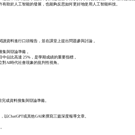
許有助於人工智能的發展，也能夠反思如何更好地使用人工智能科技。
的閱讀資料進行口頭報告，並在課堂上提出問題參與討論 。
集與辯論準備 。
佔比高達 25%，是學期成績的重要指標 。
對AI時代社會現象的批判性視角。
前完成資料搜集與辯論準備。
以ChatGPT或其他GAI來撰寫三篇深度報導文章。
）。