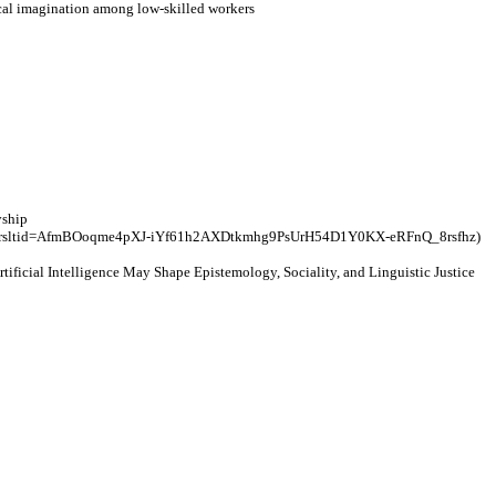
tical imagination among low-skilled workers
yship
tml?srsltid=AfmBOoqme4pXJ-iYf61h2AXDtkmhg9PsUrH54D1Y0KX-eRFnQ_8rsfhz)
tificial Intelligence May Shape Epistemology, Sociality, and Linguistic Justice