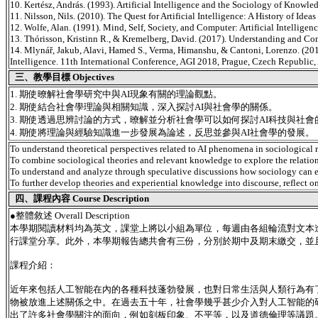
10. Kertész, András. (1993). Artificial Intelligence and the Sociology of Knowle
11. Nilsson, Nils. (2010). The Quest for Artificial Intelligence: A History of I
12. Wolfe, Alan. (1991). Mind, Self, Society, and Computer: Artificial Intellig
13. Thórisson, Kristinn R., & Kremelberg, David. (2017). Understanding and Com
14. Mlynář, Jakub, Alavi, Hamed S., Verma, Himanshu, & Cantoni, Lorenzo. (2018)
Intelligence. 11th International Conference, AGI 2018, Prague, Czech Republic,
三、教學目標 Objectives
1. 期使暸解社會學研究中與AI現象有關的理論觀點。
2. 期使結合社會學理論與相關知識，深入探討AI與社會學的關係。
3. 期使透過思辨討論的方式，暸解並分析社會學可以如何探討AI科技與社會
4. 期使將理論與經驗知識進一步發展為論述，反思並參與AI社會學的發展。
To understand theoretical perspectives related to AI phenomena in sociological r
To combine sociological theories and relevant knowledge to explore the relatio
To understand and analyze through speculative discussions how sociology can e
To further develop theories and experiential knowledge into discourse, reflect 
四、課程內容 Course Description
●
整體敘述 Overall Description
本學期閱讀材料均為英文，課堂上將以小組為單位，每週由各組輪流對文本進
行課堂分享。此外，本學期報告總共會有三份，分別於期中及期末繳交，並
課程介紹：
近年來包括人工智能在內的各種科技蓬勃發展，也對日常生活與人類行為有
物被放進上述關係之中。在過去五十年，社會學幾乎甚少介入對人工智能的
出了許多社會學關注的面向，例如刻板印象、不平等，以及道德倫理等議題