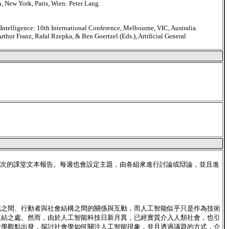
n, New York, Paris, Wien: Peter Lang.
Intelligence: 10th International Conference, Melbourne, VIC, Australia.
thur Franz, Rafal Rzepka, & Ben Goertzel (Eds.), Artificial General
-3次的課堂文本報告。每週也會設定主題，由各組來進行討論或辯論，並且進
此之間、行動者與社會結構之間的關係與互動，而人工智能似乎只是作為技術
連結之處。然而，由於人工智能科技日新月異，已經實質介入人類社會，也引
會學觀點出發，探討社會學如何關注人工智能現象，並且透過議題的方式，介