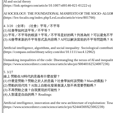
AI and social theory
(https://link.springer.com/article/10.1007/s00146-021-01222-z)
AI SOCIOLOGY: THE FOUNDATIONAL MANIFESTO OF THE SOCIO–ALGO
(https://lex-localis.org/index.php/LexLocalis/article/view/801766)
4. 3/20 （全球）（社會）平等／不平等
(1) 社會學如何談平等／不平等？
(2) 平等／不平等的根源？平等／不平等是好的嗎？判准為何？可以避免不
(3) AI會帶來新的不平等形式及內容嗎？AI可以解決當前的不平等問題嗎？ Read
Artificial intelligence, algorithms, and social inequality: Sociological contribu
(https://compass.onlinelibrary.wiley.com/doi/10.1111/soc4.12962)
Unmasking inequalities of the code: Disentangling the nexus of AI and inequali
(https://www.sciencedirect.com/science/article/abs/pii/S0040162524007236)
5. 3/27
線上 勞動在AI時代的意義有什麼改變？
(1) 什麼是勞動？勞動之於人的意義？社會學如何談勞動？Marx的觀點？
(2) 勞動的現代性？AI加上自動化發展會讓人類不再需要勞動嗎？
(3) 不再勞動之後？自我實現的可能性？
(4) 人類還是自由的嗎？ Readings:
Artificial intelligence, innovation and the new architecture of exploitation: To
(https://www.sciencedirect.com/science/article/pii/S2444569X25002239)