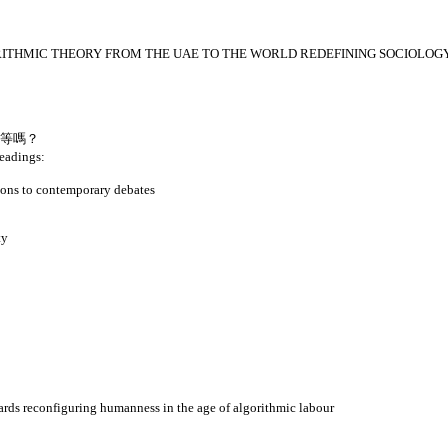
RITHMIC THEORY FROM THE UAE TO THE WORLD REDEFINING SOCIOLOGY
平等嗎？
ings:
tions to contemporary debates
ty
wards reconfiguring humanness in the age of algorithmic labour