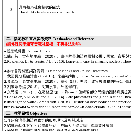
具備觀察社會趨勢的能力
8
The ability to observe social trends.
二、指定教科書及參考資料 Textbooks and Reference
(請修課同學遵守智慧財產權，不得非法影印)
●指定教科書 Required Texts
1.陳正芬、官有垣主編（2020）。臺灣的長期照顧體制發展：國家、市場
2.Rowles, G. D., & Teaste, P. B. (2016). Long-term care in an aging society: Th
●參考書資料暨網路資源 Reference Books and Online Resources
1.我國長期照顧計畫2.0 (2016)。衛生福利部。https://www.mohw.gov.tw/dl-46355-2
2.黃源協、蕭文高主編（2020）。長期照顧：理念、政策與實務的檢視。臺
3.劉淑娟等編 (2018)。長期照護。台北:華杏。
4.余尚儒（2017）。在宅醫療 從cure到care：偏鄉醫師余尚儒的翻轉病
5.González, A.M. & Iffland, C.. (2014). Care professions and globalization: Th
6.Intelligence Value Corporation（2018）. Historical development and practice of
https://s454f43456c936b53.jimcontent.com/download/version/15235061
三、教學目標 Objectives
1.介紹台灣長期照顧政策的服務現況及相關討論
2.認識高齡化下的照顧需求評估、照顧人力發展與照顧專業性議題
3.瞭解長期照顧常見的服務提供模式及各自的優勢與挑戰