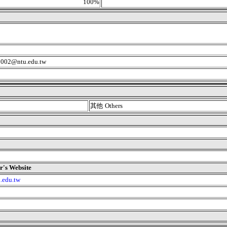
100%
02@ntu.edu.tw
其他 Others
 Website
u.edu.tw