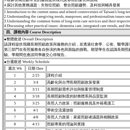
4.探討其他實務議題：失智症照顧、整合照顧趨勢、及科技與輔具發展
1.Introduction to the current status and related controversies of Taiwan's long-te
2.Understanding the caregiving needs, manpower, and professionalism issues und
3.Understanding the common forms of long-term care services and their respecti
4.Discussing other practical issues: dementia care, integrated care trends, and t
四、課程內容 Course Description
●
整體敘述 Overall Description
該課程提供我國長期照顧政策與服務的介紹，並透過社會學、公衛、醫學護
第三部門在長照服務各自扮演的角色與面臨的挑戰。期望學生在認識長期照
驗。學期間也會請同學繳交心得報告。
●分週敘述 Weekly Schedule
週次 Wk
日期 Date
1
2/25
課程介紹
2
3/4
高齡化與台灣長期照顧政策發展
3
3/11
長期照顧需求評估與個案管理制度
4
3/18
長期照顧制度的財務體系與品質監測
5
3/25
長照人力政策：照顧服務員及外籍看護工
6
4/1
學術交流週放假
7
4/8
長照人力政策：家庭照顧者議題與相關政策
8
4/15
照顧專業的理論與實踐