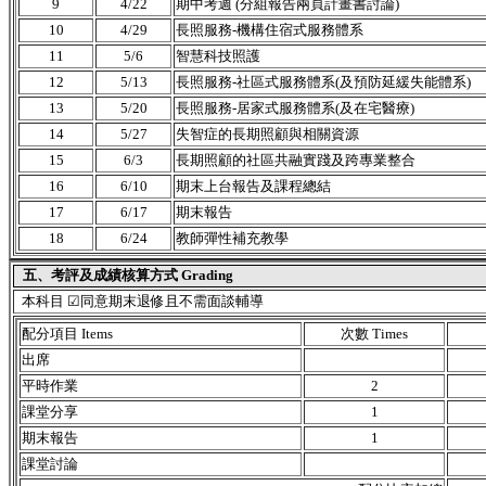
9
4/22
期中考週 (分組報告兩頁計畫書討論)
10
4/29
長照服務-機構住宿式服務體系
11
5/6
智慧科技照護
12
5/13
長照服務-社區式服務體系(及預防延緩失能體系)
13
5/20
長照服務-居家式服務體系(及在宅醫療)
14
5/27
失智症的長期照顧與相關資源
15
6/3
長期照顧的社區共融實踐及跨專業整合
16
6/10
期末上台報告及課程總結
17
6/17
期末報告
18
6/24
教師彈性補充教學
五、考評及成績核算方式 Grading
本科目 ☑同意期末退修且不需面談輔導
配分項目 Items
次數 Times
出席
平時作業
2
課堂分享
1
期末報告
1
課堂討論