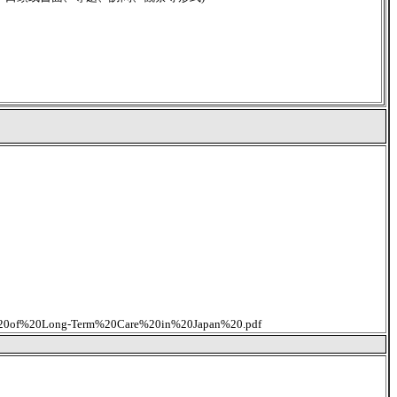
20%20of%20Long-Term%20Care%20in%20Japan%20.pdf