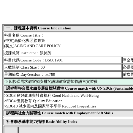
一、課程基本資料 Course Information
科目名稱 Course Title：
(中文)高齡化與照顧政策
(英文)AGING AND CARE POLICY
授課教師 Instructor：張銘芳
科目代碼 Course Code：BSO51901
單全學期
人數限制 Class Size：60
必選修別
星期節次 Day/Session： 三789
前次異動
※ 因授課需求教室如安排於語練教室需加收語言實習費
課程與聯合國永續發展目標關聯性 Course match with UN SDGs (Sustainable De
>SDG3 良好健康與社會福利 Good Health and Well-Being
>SDG4 優質教育 Quality Education
>SDG10 減少國內及國家間不平等 Reduced Inequalities
課程與社會力關聯性 Course match with Employment Soft Skills
社會學系基本能力指標 Basic Ability Index