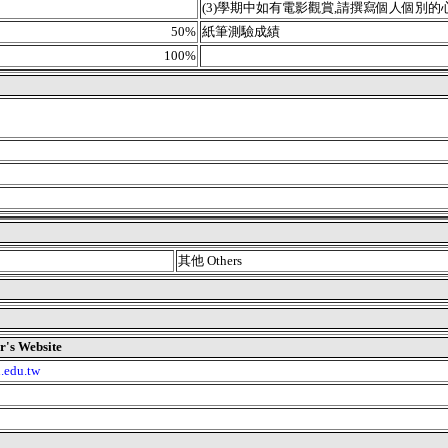
(3)學期中如有電影觀賞,請撰寫個人個別的心得報
50%
紙筆測驗成績
100%
其他 Others
 Website
u.edu.tw