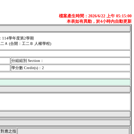
檔案產生時間：2026/6/22 上午 05:15:00
本表如有異動，於4小時內自動更新
er：114學年度第2學期
：工二Ａ (合開：工二Ｂ 人權學程)
分組組別 Section：
學分數 Credit(s)：2
目對應之指