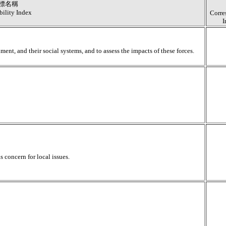
標名稱
bility Index
Corre
I
ent, and their social systems, and to assess the impacts of these forces.
s concern for local issues.