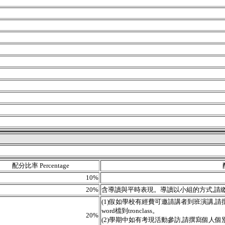
配分比率 Percentage
10%
20%
含導讀與平時表現。導讀以小組的方式,請繳交pp
(1)假如學校有經費可邀請講者到班演講,請
word檔到tronclass。
20%
(2)學期中如有考現活動參訪,請撰寫個人個別的