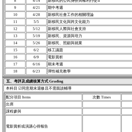
8
4/14
新移民的公民身份與權利行使II
9
4/21
期中考週
10
4/28
新移民社會工作的相關理論
11
5/5
新移民文化與跨文化能力
12
5/12
新移民人際與社會支持
13
5/19
新移民、資源與培力
14
5/26
新移民、照顧與就業
15
6/2
移工議題
16
6/9
電影賞析
17
6/16
期末考週
18
6/23
彈性補充教學
五、考評及成績核算方式 Grading
本科目 ☑同意期末退修且不需面談輔導
配分項目 Items
次數 Times
出席
課程參與
電影賞析或演講心得報告