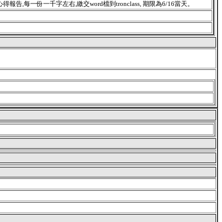
告,每一份一千字左右,繳交word檔到tronclass, 期限為6/16當天。