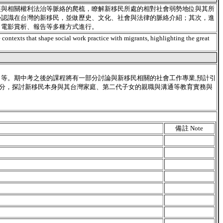
展與相關權利法治等脈絡的爬梳，瞭解新移民所處的相對社會弱勢地位與其所
勢認識在台灣的新移民，並做歷史、文化、社會與法律的脈絡介紹；其次，進
、電影賞析、報告等多種方式進行。
e contexts that shape social work practice with migrants, highlighting the great
等。期中考之後的課程將有一部分討論與新移民相關的社會工作專業,預計引
部分，探討新移民本身與其台灣家庭、第二代子女的親職與溝通等教育實務與
備註 Note