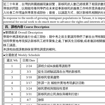
近二十年來，台灣的跨國婚姻現象頻繁，新移民的人數已經積累了相當的數
導致的問題，以期能培養同學們在未來從事新移民的服務工作時所需具備的
入社會工作理論與專業形成部份；最後，以議題方式，探討新移民相關的社
In response to the needs of growing immigrant populations in Taiwan, it is import
potential for social work to do much more to advance the rights and interests of
四、課程內容 Course Description
●
整體敘述 Overall Description
學期中將課程的進行分成三部份：期中考之前主要讓同學們了解在台灣有關
領同學實地考現探訪新移民工經常聚集之處,了解其生活樣貌,或者邀請相關
移工議題。
本課程由授課教師保留彈性調度的權利。
●分週敘述 Weekly Schedule
週次 Wk
日期 Date
1
2/24
課程介紹&抽籤導讀順序
2
3/3
從生活經驗認識在台灣的新移民
3
3/10
新移民發展趨勢
4
3/17
停課一次 補校外實地考現參訪活動
5
3/24
移民歷程與階段性需求
6
3/31
新移民的公民身份與權利行使I
7
4/7
放假