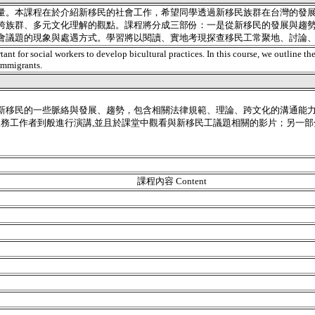
量。本課程在於介紹新移民的社會工作，希望同學透過新移民族群在台灣的發
跨族群、多元文化理解的觀點。課程將分成三部份：一是從新移民的發展與趨
會議題的現象與處遇方式。學習將以閱讀、實地考現探查移民工常聚地、討論
ant for social workers to develop bicultural practices. In this course, we outline th
 immigrants.
新移民的一些脈絡與發展、趨勢，包含相關法律規範、理論、跨文化的溝通能力
服務工作者到般進行演講,並且於課堂中觀看與新移民工議題相關的影片；另一
課程內容 Content