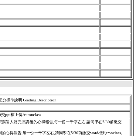
配分標準說明 Grading Description
t檔上傳至tronclass
撰寫個人聽完演講後的心得報告,每一份一千字左右,請同學在5/30前繳交
心得報告,每一份一千字左右,請同學在5/30前繳交word檔到tronclass。