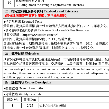
累積專業證照之實力
10
Building-block the strength of professional licenses.
二、指定教科書及參考資料 Textbooks and Reference
(請修課同學遵守智慧財產權，不得非法影印)
●指定教科書 Required Texts
黃昱程，期貨與選擇權-衍生性金融商品入門經典(第5版)，2021，華泰文化
●參考書資料暨網路資源 Reference Books and Online Resources
期貨交易所，https://www.taifex.com.tw/
謝劍平，期貨與選擇權(第5版)，2013，智勝文化。
廖四郎與王昭文，期貨與選擇權：策略型交易與套利實務，2016，新陸書局
陳威光，衍生性金融商品-選擇權、期貨與交換，2010，智勝文化
三、教學目標 Objectives
期貨與選擇權是最常見的衍生性金融商品，市場參與者可藉此進行避險、投
重點包括介紹期貨與選擇權市場、交易策略，以及在股票、外滙上的運用等
Futures and options are the most common derivative financial products, allowing 
to develop, these products have become increasingly diverse and indispensable in
and their applications in stocks and foreign exchange.
四、課程內容 Course Description
●
整體敘述 Overall Description
●分週敘述 Weekly Schedule
週次 Wk
日期 Date
1
2/25
ch1衍生性商品概論