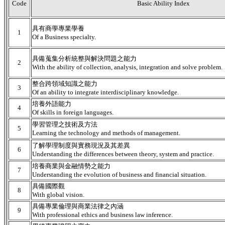
Code
Basic Ability Index
具有商學專業學養
1
Of a Business specialty.
具備蒐集分析統整與解決問題之能力
2
With the ability of collection, analysis, integration and solve problem.
整合跨領域知識之能力
3
Of an ability to integrate interdisciplinary knowledge.
培養外語能力
4
Of skills in foreign languages.
學習管理之技術及方法
5
Learning the technology and methods of management.
了解學理制度與實務現況及其差異
6
Understanding the differences between theory, system and practice.
培養商業與金融情勢之能力
7
Understanding the evolution of business and financial situation.
具備國際觀
8
With global vision.
具備專業倫理與商業法律之內涵
9
With professional ethics and business law inference.