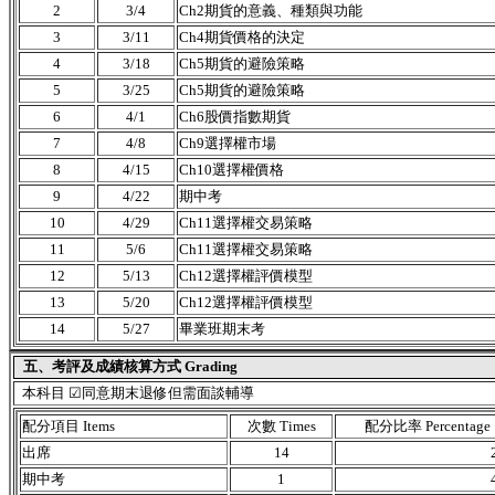
2
3/4
Ch2期貨的意義、種類與功能
3
3/11
Ch4期貨價格的決定
4
3/18
Ch5期貨的避險策略
5
3/25
Ch5期貨的避險策略
6
4/1
Ch6股價指數期貨
7
4/8
Ch9選擇權市場
8
4/15
Ch10選擇權價格
9
4/22
期中考
10
4/29
Ch11選擇權交易策略
11
5/6
Ch11選擇權交易策略
12
5/13
Ch12選擇權評價模型
13
5/20
Ch12選擇權評價模型
14
5/27
畢業班期末考
五、考評及成績核算方式 Grading
本科目 ☑同意期末退修但需面談輔導
配分項目 Items
次數 Times
配分比率 Percentage
出席
14
期中考
1