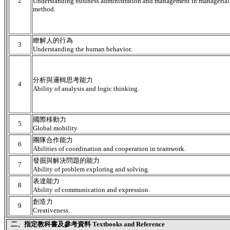
2
Understanding business administration and management in managerial
method.
瞭解人的行為
3
Understanding the human behavior.
分析與邏輯思考能力
4
Ability of analysis and logic thinking.
國際移動力
5
Global mobility
團隊合作能力
6
Abilities of coordination and cooperation in teamwork.
發掘與解決問題的能力
7
Ability of problem exploring and solving.
表達能力
8
Ability of communication and expression.
創造力
9
Creativeness.
二、指定教科書及參考資料 Textbooks and Reference