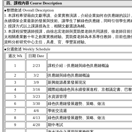
四、課程內容 Course Description
●
整體敘述 Overall Description
1. 本課程希望藉由文獻導讀、企業實務演講，介紹企業如何在供應鏈的設
永續環保企業最新的發展與技術。讓學生了解綠色供應鏈，同時引領學生將
2. 授課方式以上課講授為主，相關文獻選讀為輔。
3. 本課程採雙講師授課，由徐志宏老師與賈凱傑老師共同講授。徐老師目
太相關產業數十年之創業實務經驗。賈凱傑老師為本系專任教師，目前也擔
資料分析研究中心主任，具產、官、學豐富經驗。
●分週敘述 Weekly Schedule
週次 Wk
日期 Date
1
2/23
課程介紹：供應鏈與綠色供應鏈概論
2
3/2
供應鏈與綠色供應鏈概論
3
3/9
新興能源產業發展現況
4
3/16
國際組織綠色與永續發展進程、京都議定書、巴黎
5
3/23
水資源管理
6
3/30
綠色供應鏈發展趨勢、策略、做法
7
4/6
學術交流週
8
4/13
綠色供應鏈發展趨勢、策略、做法
9
4/20
期中考試
海水淡化之運用與實務個案