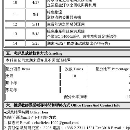
10
4/27
企業產生汙水之回收與再利用
綠色物流
11
5/4
逆物流的發展與商機
12
5/11
生質能源之開發與運用
綠色生產與綠色供應鏈
13
5/18
企業ISO 14000認證、碳排放與碳足跡認證
14
5/25
期末考試(可能為筆試或提出心得報告)
五、考評及成績核算方式 Grading
本科目 ☑同意期末退修且不需面談輔導
配分項目 Items
次數 Times
配分比率 Percentage
出席
10
期中考
學期考
配分比率加總
1
六、授課教師課業輔導時間和聯絡方式 Office Hours And Contact Info
●課業輔導時間 Office Hour
相關問題請mail至下列聯絡方式
1. 徐志宏 E-mail：charliehsu1099@gmail.com
2. 賈凱傑 教師研究室： 3206 電話： +886-2-2311-1531 Ext.3018 E-mail： kj@