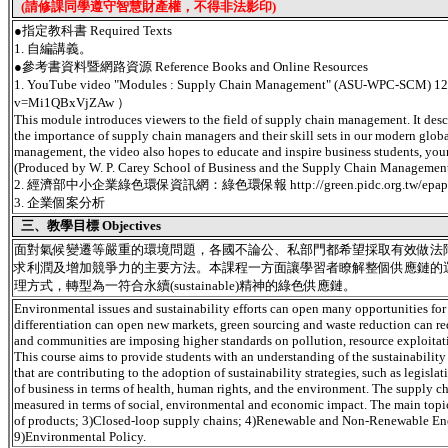
(請修課同學遵守智慧財產權，不得非法影印)
●指定教科書 Required Texts
1. 自編講義。
●參考書資料暨網路資源 Reference Books and Online Resources
1. YouTube video "Modules : Supply Chain Management" (ASU-W
v=Mi1QBxVjZAw ）
This module introduces viewers to the field of supply chain management. It descr
the importance of supply chain managers and their skill sets in our modern glob
management, the video also hopes to educate and inspire business students, you
(Produced by W. P. Carey School of Business and the Supply Chain Management 
2. 經濟部中小企業綠色環保資訊網：綠色環保報 http://green.pidc.org.tw/epape
3. 企業個案分析
三、教學目標 Objectives
面對氣候變遷等嚴重的環境問題，各國不論公、私部門都希望採取有效做法
求利潤及增加競爭力的主要方法。本課程一方面讓學習者瞭解整個供應鏈的
理方式，轉型為一符合永續(sustainable)精神的綠色供應鏈。
Environmental issues and sustainability efforts can open many opportunities for
differentiation can open new markets, green sourcing and waste reduction can red
and communities are imposing higher standards on pollution, resource exploitati
This course aims to provide students with an understanding of the sustainability
that are contributing to the adoption of sustainability strategies, such as legisl
of business in terms of health, human rights, and the environment. The supply c
measured in terms of social, environmental and economic impact. The main topics
of products; 3)Closed-loop supply chains; 4)Renewable and Non-Renewable Ene
9)Environmental Policy.