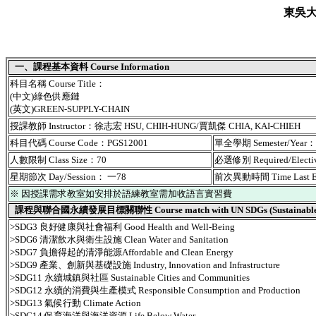
東吳
一、課程基本資料 Course Information
科目名稱 Course Title：
(中文)綠色供應鏈
(英文)GREEN-SUPPLY-CHAIN
授課教師 Instructor：徐志宏 HSU, CHIH-HUNG/賈凱傑 CHIA, KAI-CHIEH
科目代碼 Course Code：PGS12001
單全學期 Semester/Year
人數限制 Class Size：70
必選修別 Required/Elect
星期節次 Day/Session： 一78
前次異動時間 Time Last 
※ 因授課需求教室如安排於語練教室需加收語言實習費
課程與聯合國永續發展目標關聯性 Course match with UN SDGs (Sustainable De
>SDG3 良好健康與社會福利 Good Health and Well-Being
>SDG6 清潔飲水與衛生設施 Clean Water and Sanitation
>SDG7 負擔得起的清淨能源Affordable and Clean Energy
>SDG9 產業、創新與基礎設施 Industry, Innovation and Infrastructure
>SDG11 永續城鎮與社區 Sustainable Cities and Communities
>SDG12 永續的消費與生產模式 Responsible Consumption and Production
>SDG13 氣候行動 Climate Action
>SDG14 保育海洋與海洋資源 Life Below Water