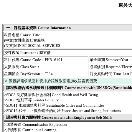
東吳
一、課程基本資料 Course Information
科目名稱 Course Title：
(中文)女性主義社會服務
(英文)MINIST SOCIAL SERVICES
授課教師 Instructor：陳宜倩
科目代碼 Course Code：PHR16101
單全學期 Semester/Year
人數限制 Class Size：
必選修別 Required/Elect
星期節次 Day/Session： 二34
前次異動時間 Time Last 
※ 因授課需求教室如安排於語練教室需加收語言實習費
課程與聯合國永續發展目標關聯性 Course match with UN SDGs (Sustainable De
>SDG3 良好健康與社會福利 Good Health and Well-Being
>SDG5 性別平等 Gender Equality
>SDG11 永續城鎮與社區 Sustainable Cities and Communities
>SDG16 和平、正義與健全的司法 Peace, Justice and Strong Institutions
課程與社會力關聯性 Course match with Employment Soft Skills
>溝通表達 Communication Expression
>持續學習 Continuous Learning