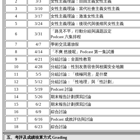
2
3/3
女性主義理論：自由主義女性主義
3
3/10
女性主義理論：當代社會主義女性主義
4
3/17
女性主義理論：激進女性主義
5
3/24
女性主義理論：後現代與後殖民女性主義
「路見不平」行動分組與議題設定
6
3/31
Podcast 六集排程
7
4/7
學術交流週放假
8
4/14
「不爽 然後呢」Podcast 第一集試播
9
4/21
分組討論：全面性教育
10
4/28
分組討論：性別友善宿舍與校園安全地圖
11
5/5
分組討論：「積極同意」是什麼
12
5/12
分組討論：「性地理」與「性計劃」
13
5/19
Podcast 討論
14
5/26
期末報告計劃撰寫討論
15
6/2
期末報告計劃撰寫討論
16
6/9
綜合討論
17
6/16
Podcast 成效評估與討論
18
6/23
綜合討論
五、考評及成績核算方式 Grading