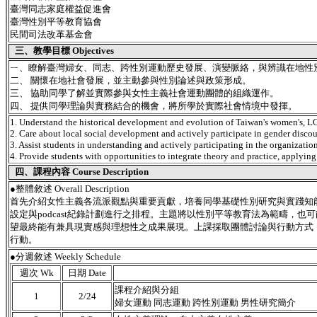
臺灣同志家庭權益促進會
臺灣性別平等教育協會
民間司法改革基金會
三、教學目標 Objectives
ㄧ、瞭解臺灣婦女、同志、跨性別運動歷史發展、演變脈絡，與辨識在地性
二、 關懷在地社會發展，並主動參與性別論述與政策形成。
三、 協助同學了解並實際參與女性主義社會運動團體的組織運作。
四、 提供同學理論與實務結合的機會，將所學於實際社會情境中發揮。
1. Understand the historical development and evolution of Taiwan's women's, L
2. Care about local social development and actively participate in gender disco
3. Assist students in understanding and actively participating in the organizati
4. Provide students with opportunities to integrate theory and practice, applying 
四、課程內容 Course Description
●
整體敘述 Overall Description
首先介紹女性主義各流派觀點與重要貢獻，培養同學基礎性別研究與實踐知
設定與podcast紀錄計劃進行之排程。主題將以性別平等教育法為範疇，
望最終能有兼具現實感與理想性之成果展現。上課採取團體討論與行動方式
行動。
●分週敘述 Weekly Schedule
週次 Wk
日期 Date
課程介紹與分組
1
2/24
婦女運動 同志運動 跨性別運動 男性研究簡介