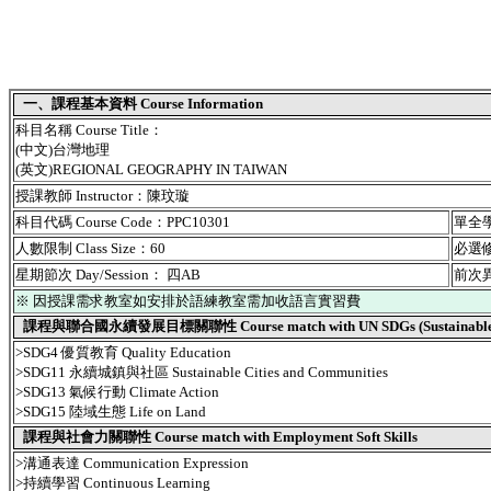
一、課程基本資料 Course Information
科目名稱 Course Title：
(中文)台灣地理
(英文)REGIONAL GEOGRAPHY IN TAIWAN
授課教師 Instructor：陳玟璇
科目代碼 Course Code：PPC10301
單全學期
人數限制 Class Size：60
必選修別
星期節次 Day/Session： 四AB
前次異動
※ 因授課需求教室如安排於語練教室需加收語言實習費
課程與聯合國永續發展目標關聯性 Course match with UN SDGs (Sustainable De
>SDG4 優質教育 Quality Education
>SDG11 永續城鎮與社區 Sustainable Cities and Communities
>SDG13 氣候行動 Climate Action
>SDG15 陸域生態 Life on Land
課程與社會力關聯性 Course match with Employment Soft Skills
>溝通表達 Communication Expression
>持續學習 Continuous Learning