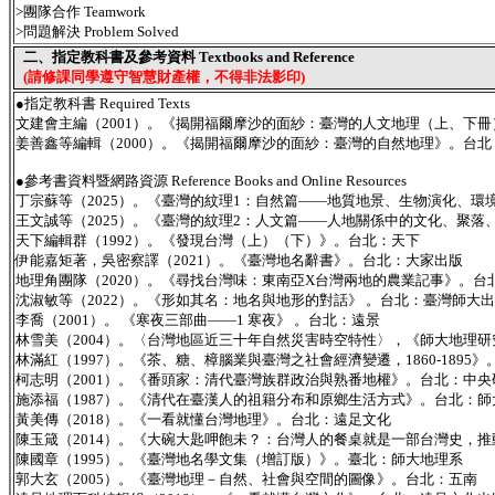
>團隊合作 Teamwork
>問題解決 Problem Solved
二、指定教科書及參考資料 Textbooks and Reference
(請修課同學遵守智慧財產權，不得非法影印)
●指定教科書 Required Texts
文建會主編（2001）。《揭開福爾摩沙的面紗：臺灣的人文地理（上、下
姜善鑫等編輯（2000）。《揭開福爾摩沙的面紗：臺灣的自然地理》。台
●參考書資料暨網路資源 Reference Books and Online Resources
丁宗蘇等（2025）。《臺灣的紋理1：自然篇——地質地景、生物演化、環
王文誠等（2025）。《臺灣的紋理2：人文篇——人地關係中的文化、聚
天下編輯群（1992）。《發現台灣（上）（下）》。台北：天下
伊能嘉矩著，吳密察譯（2021）。《臺灣地名辭書》。台北：大家出版
地理角團隊（2020）。《尋找台灣味：東南亞X台灣兩地的農業記事》。台
沈淑敏等（2022）。《形如其名：地名與地形的對話》 。台北：臺灣師大
李喬（2001）。 《寒夜三部曲——1 寒夜》 。台北：遠景
林雪美（2004）。〈台灣地區近三十年自然災害時空特性〉，《師大地理研究報告
林滿紅（1997）。《茶、糖、樟腦業與臺灣之社會經濟變遷，1860-1895
柯志明（2001）。《番頭家：清代臺灣族群政治與熟番地權》。台北：中
施添福（1987）。《清代在臺漢人的祖籍分布和原鄉生活方式》。台北：師
黃美傳（2018）。《一看就懂台灣地理》。台北：遠足文化
陳玉箴（2014）。《大碗大匙呷飽未？：台灣人的餐桌就是一部台灣史，
陳國章（1995）。《臺灣地名學文集（增訂版）》。臺北：師大地理系
郭大玄（2005）。《臺灣地理－自然、社會與空間的圖像》。台北：五南