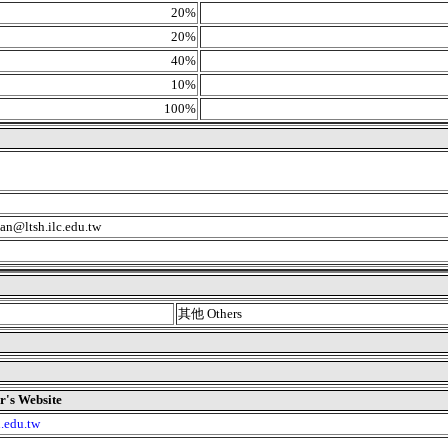
20%
20%
40%
10%
100%
@ltsh.ilc.edu.tw
其他 Others
 Website
u.edu.tw