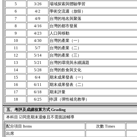
5
3/26
場域探索與體驗學習
6
4/2
學術交流週（放假）
7
4/9
台灣的地名與聚落
8
4/16
台灣的都市發展
9
4/23
人口與移動
10
4/30
台灣的產業（一）
11
5/7
台灣的產業（二）
12
5/14
台灣的產業（三）
13
5/21
台灣的環境與永續議題
14
5/28
台灣的飲食與文化
15
6/4
期末成果發表（一）
16
6/11
期末成果發表（二）
17
6/18
期末評量
18
6/25
停課（彈性補充教學）
五、考評及成績核算方式 Grading
本科目 ☑同意期末退修且不需面談輔導
配分項目 Items
次數 Times
出席