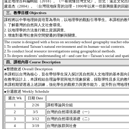
遠足地理百科編輯組（2018）。《一看就懂台灣文化》。台北：遠足文化出
盧道杰（2004）。〈台灣現地保育的治理－1990年以來一些新興個案的回顧〉
三、教學目標 Objectives
課程將以中學地理師資培育為導向，以地理學的觀點引導學生。本課程的教
1. 了解臺灣的自然與人文社會環境。
2. 以地理學的方法進行鄉土資源調查。
3. 增進對臺灣社會與空間變遷的理解與關懷。
The course is designed with a focus on secondary-school geography teacher educa
1.To understand Taiwan’s natural environment and its human–social contexts.
2.To conduct local resource investigations using geographical methods.
3.To deepen students’ understanding of—and care for—Taiwan’s social and spati
四、課程內容 Course Description
●
整體敘述 Overall Description
本課程以台灣為核心，旨在帶領學生深入探討其自然與人文地理的基本面向
在教學設計上，本課程結合理論學習與地方現象探索，採取彈性且多元的教
本課程期望透過上述訓練，強化學生的觀察力與實作能力，提升對台灣地理
●分週敘述 Weekly Schedule
週次 Wk
日期 Date
1
2/26
課程導論與分組
2
3/5
台灣的自然環境基礎（一）
3
3/12
台灣的自然環境基礎（二）
4
3/19
台灣的族群與社會