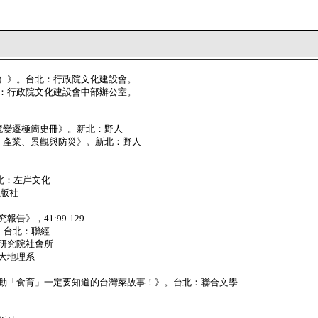
冊）》。台北：行政院文化建設會。
北：行政院文化建設會中部辦公室。
境變遷極簡史冊》。新北：野人
落、產業、景觀與防災》。新北：野人
北：左岸文化
出版社
》，41:99-129
》。台北：聯經
央研究院社會所
大地理系
推動「食育」一定要知道的台灣菜故事！》。台北：聯合文學