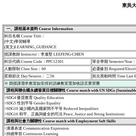
東吳
一、課程基本資料 Course Information
科目名稱 Course Title：
(中文)學習輔導
(英文)LEARNING_GUIDANCE
授課教師 Instructor：李逢堅 LEEFENG-CHIEN
科目代碼 Course Code：PPC12301
單全學期 Semester/Year
人數限制 Class Size：60
必選修別 Required/Elect
星期節次 Day/Session： 二56
前次異動時間 Time Last 
※ 因授課需求教室如安排於語練教室需加收語言實習費
課程與聯合國永續發展目標關聯性 Course match with UN SDGs (Sustainable De
>SDG4 優質教育 Quality Education
>SDG5 性別平等 Gender Equality
>SDG10 減少國內及國家間不平等 Reduced Inequalities
>SDG16 和平、正義與健全的司法 Peace, Justice and Strong Institutions
課程與社會力關聯性 Course match with Employment Soft Skills
>溝通表達 Communication Expression
>持續學習 Continuous Learning